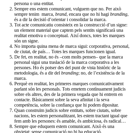
persona o una entitat.
Sempre ens estem comunicant, vulguem que no. Per això
sempre tenim marca,
brand
, encara que no hi hagi
branding
,
és a dir la decisió d’orientar i consolidar la marca.
Tot acte comunicatiu consisteix en la construcció d’un signe:
un element material que captem pels sentits significarà una
realitat emotiva o conceptual. Així doncs, totes les marques
són un signe.
No importa quina mena de marca sigui: corporativa, personal,
de ciutat, de país…
Totes les marques funcionen igual.
De fet, en realitat, no és –com molts pensen– que la marca
personal sigui una traslació de la marca corporativa a les
persones. Ho és potser des del punt de vista històric de la
metodologia, és a dir del
branding
; no, de l’existència de la
marca.
Perquè en realitat, les primeres marques comunicativament
parlant són les personals. Tots emetem contínuament judicis
sobre els altres, des de la primera vegada que hi entrem en
contacte. Bàsicament sobre la seva afinitat i la seva
competència, sobre la confiança que hi podem dipositar.
Quan construïm judicis sobre entitats, sobre ciutats, sobre
nacions, les estem personalitzant, les estem tractant igual que
fem amb les persones: és amable, és ambiciosa, és radical…
Sempre que eduquem estem comunicant. Això és una
obvietat: sense comunicació no hi ha educació.