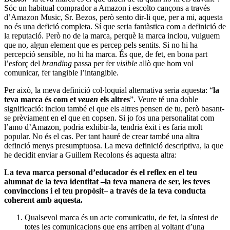
Sóc un habitual comprador a Amazon i escolto cançons a través
d’Amazon Music, Sr. Bezos, però sento dir-li que, per a mi, aquesta
no és una defició completa. Sí que seria fantàstica com a definició de
la reputació. Però no de la marca, perquè la marca inclou, vulguem
que no, algun element que es percep pels sentits. Si no hi ha
percepció sensible, no hi ha marca. És que, de fet, en bona part
l’esforç del
branding
passa per fer
visible
allò que hom vol
comunicar, fer tangible l’intangible.
Per això, la meva definició col·loquial alternativa seria aquesta: “
la
teva marca és com et
veuen
els altres
”. Veure té una doble
significació: inclou també el que els altres pensen de tu, però basant-
se prèviament en el que en copsen. Si jo fos una personalitat com
l’amo d’Amazon, podria exhibir-la, tendria èxit i es faria molt
popular. No és el cas. Per tant hauré de crear també una altra
definció menys presumptuosa. La meva definició descriptiva, la que
he decidit enviar a Guillem Recolons és aquesta altra:
La teva marca personal d’educador és el reflex en el teu
alumnat de la teva identitat –la teva manera de ser, les teves
convinccions i el teu propòsit– a través de la teva conducta
coherent amb aquesta.
Qualsevol marca és un acte comunicatiu, de fet, la síntesi de
totes les comunicacions que ens arriben al voltant d’una