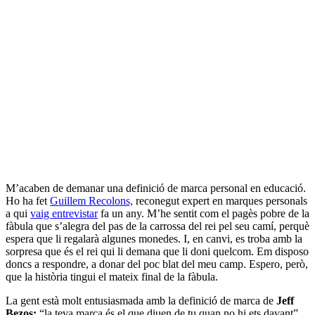
M’acaben de demanar una definició de marca personal en educació.
Ho ha fet
Guillem Recolons,
reconegut expert en marques personals
a qui
vaig entrevistar
fa un any. M’he sentit com el pagès pobre de la
fàbula que s’alegra del pas de la carrossa del rei pel seu camí, perquè
espera que li regalarà algunes monedes. I, en canvi, es troba amb la
sorpresa que és el rei qui li demana que li doni quelcom. Em disposo
doncs a respondre, a donar del poc blat del meu camp. Espero, però,
que la història tingui el mateix final de la fàbula.
La gent està molt entusiasmada amb la definició de marca de
Jeff
Bezos:
“la teva marca és el que diuen de tu quan no hi ets davant”.