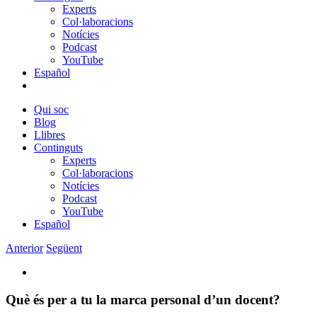
Experts
Col·laboracions
Notícies
Podcast
YouTube
Español
Qui soc
Blog
Llibres
Continguts
Experts
Col·laboracions
Notícies
Podcast
YouTube
Español
Anterior
Següent
View
Larger
Image
Què és per a tu la marca personal d’un docent?