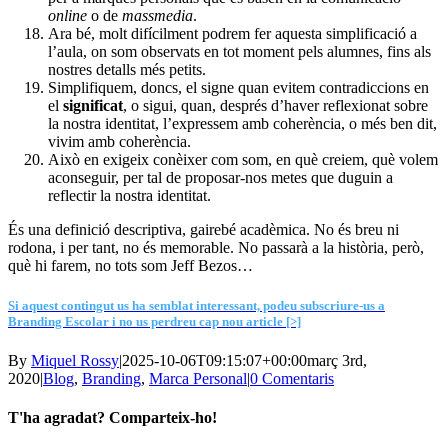
online
o de
massmedia
.
Ara bé, molt difícilment podrem fer aquesta simplificació a
l’aula, on som observats en tot moment pels alumnes, fins als
nostres detalls més petits.
Simplifiquem, doncs, el signe quan evitem contradiccions en
el
significat
, o sigui, quan, després d’haver reflexionat sobre
la nostra identitat, l’expressem amb coherència, o més ben dit,
vivim amb coherència.
Això en exigeix conèixer com som, en què creiem, què volem
aconseguir, per tal de proposar-nos metes que duguin a
reflectir la nostra identitat.
És una definició descriptiva, gairebé acadèmica. No és breu ni
rodona, i per tant, no és memorable. No passarà a la història, però,
què hi farem, no tots som Jeff Bezos…
Si aquest contingut us ha semblat interessant, podeu subscriure-us a
Branding Escolar i no us perdreu cap nou article [>]
By
Miquel Rossy
|
2025-10-06T09:15:07+00:00
març 3rd,
2020
|
Blog
,
Branding
,
Marca Personal
|
0 Comentaris
T'ha agradat? Comparteix-ho!