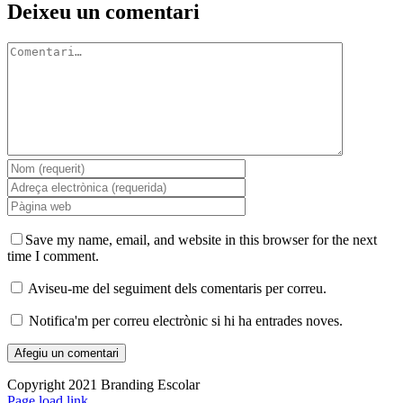
Facebook
X
LinkedIn
WhatsApp
Telegram
Email:
Deixeu un comentari
Comment
Save my name, email, and website in this browser for the next
time I comment.
Aviseu-me del seguiment dels comentaris per correu.
Notifica'm per correu electrònic si hi ha entrades noves.
Copyright 2021 Branding Escolar
X
Instagram
LinkedIn
YouTube
Email:
Facebook
Page load link