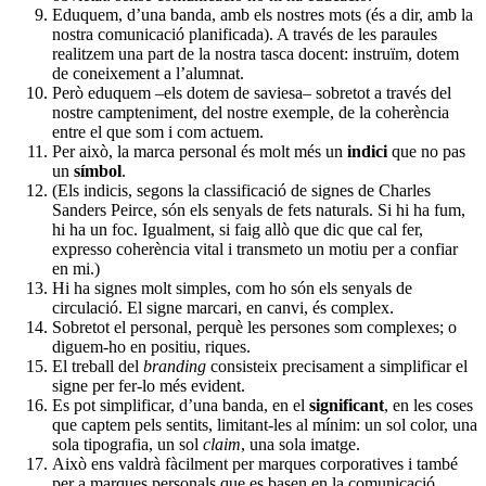
Eduquem, d’una banda, amb els nostres mots (és a dir, amb la
nostra comunicació planificada). A través de les paraules
realitzem una part de la nostra tasca docent: instruïm, dotem
de coneixement a l’alumnat.
Però eduquem –els dotem de saviesa– sobretot a través del
nostre campteniment, del nostre exemple, de la coherència
entre el que som i com actuem.
Per això, la marca personal és molt més un
indici
que no pas
un
símbol
.
(Els indicis, segons la classificació de signes de Charles
Sanders Peirce, són els senyals de fets naturals. Si hi ha fum,
hi ha un foc. Igualment, si faig allò que dic que cal fer,
expresso coherència vital i transmeto un motiu per a confiar
en mi.)
Hi ha signes molt simples, com ho són els senyals de
circulació. El signe marcari, en canvi, és complex.
Sobretot el personal, perquè les persones som complexes; o
diguem-ho en positiu, riques.
El treball del
branding
consisteix precisament a simplificar el
signe per fer-lo més evident.
Es pot simplificar, d’una banda, en el
significant
, en les coses
que captem pels sentits, limitant-les al mínim: un sol color, una
sola tipografia, un sol
claim
, una sola imatge.
Això ens valdrà fàcilment per marques corporatives i també
per a marques personals que es basen en la comunicació