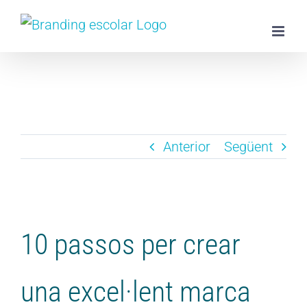
Skip
to
content
Anterior
Següent
View
Larger
10 passos per crear
Image
una excel·lent marca