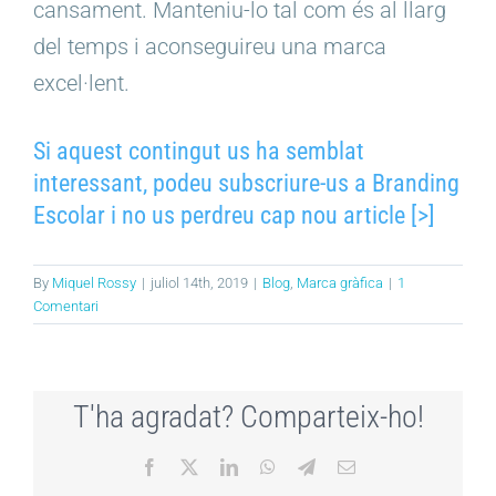
cansament. Manteniu-lo tal com és al llarg
del temps i aconseguireu una marca
excel·lent.
Si aquest contingut us ha semblat
interessant, podeu subscriure-us a Branding
Escolar i no us perdreu cap nou article [>]
By
Miquel Rossy
|
juliol 14th, 2019
|
Blog
,
Marca gràfica
|
1
Comentari
T'ha agradat? Comparteix-ho!
Facebook
X
LinkedIn
WhatsApp
Telegram
Email: