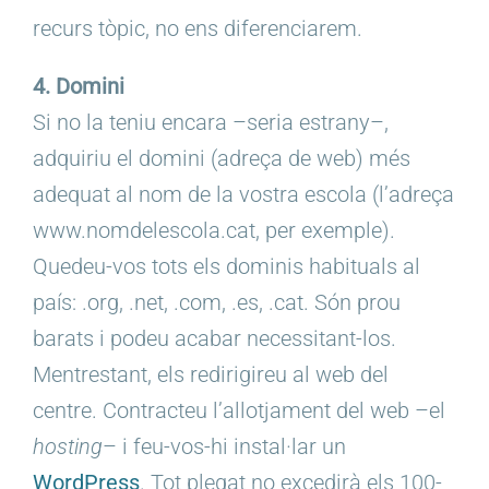
recurs tòpic, no ens diferenciarem.
4. Domini
Si no la teniu encara –seria estrany–,
adquiriu el domini (adreça de web) més
adequat al nom de la vostra escola (l’adreça
www.nomdelescola.cat, per exemple).
Quedeu-vos tots els dominis habituals al
país: .org, .net, .com, .es, .cat. Són prou
barats i podeu acabar necessitant-los.
Mentrestant, els redirigireu al web del
centre. Contracteu l’allotjament del web –el
hosting
– i feu-vos-hi instal·lar un
WordPress
. Tot plegat no excedirà els 100-