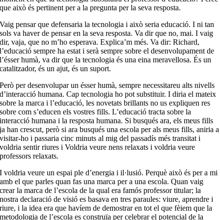
que això és pertinent per a la pregunta per la seva resposta.
Vaig pensar que defensaria la tecnologia i això seria educació. I ni tan
sols va haver de pensar en la seva resposta. Va dir que no, mai. I vaig
dir, vaja, que no m’ho esperava. Explica’m més. Va dir: Richard,
l’educació sempre ha estat i serà sempre sobre el desenvolupament de
l’ésser humà, va dir que la tecnologia és una eina meravellosa. És un
catalitzador, és un ajut, és un suport.
Però per desenvolupar un ésser humà, sempre necessitareu alts nivells
d’interacció humana. Cap tecnologia ho pot substituir. I diria el mateix
sobre la marca i l’educació, les novetats brillants no us expliquen res
sobre com s’educen els vostres fills. L’educació tracta sobre la
interacció humana i la resposta humana. Si busqués ara, els meus fills
ja han crescut, però si ara busqués una escola per als meus fills, aniria a
visitar-ho i passaria cinc minuts al mig del passadís més transitat i
voldria sentir riures i Voldria veure nens relaxats i voldria veure
professors relaxats.
I voldria veure un espai ple d’energia i il·lusió. Perquè això és per a mi
amb el que parles quan fas una marca per a una escola. Quan vaig
crear la marca de l’escola de la qual era famós professor titular; la
nostra declaració de visió es basava en tres paraules: viure, aprendre i
riure, i la idea era que havíem de demostrar en tot el que fèiem que la
metodologia de l’escola es construïa per celebrar el potencial de la