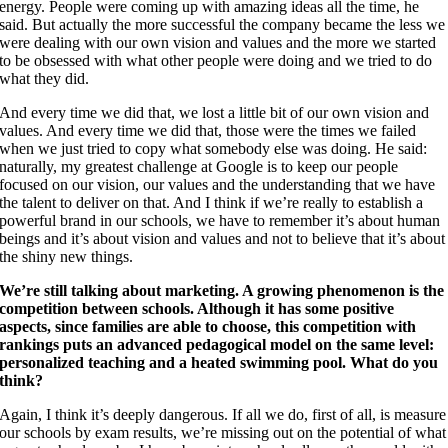
energy. People were coming up with amazing ideas all the time, he
said. But actually the more successful the company became the less we
were dealing with our own vision and values and the more we started
to be obsessed with what other people were doing and we tried to do
what they did.
And every time we did that, we lost a little bit of our own vision and
values. And every time we did that, those were the times we failed
when we just tried to copy what somebody else was doing. He said:
naturally, my greatest challenge at Google is to keep our people
focused on our vision, our values and the understanding that we have
the talent to deliver on that. And I think if we’re really to establish a
powerful brand in our schools, we have to remember it’s about human
beings and it’s about vision and values and not to believe that it’s about
the shiny new things.
We’re still talking about marketing. A growing phenomenon is the
competition between schools. Although it has some positive
aspects, since families are able to choose, this competition with
rankings puts an advanced pedagogical model on the same level:
personalized teaching and a heated swimming pool. What do you
think?
Again, I think it’s deeply dangerous. If all we do, first of all, is measure
our schools by exam results, we’re missing out on the potential of what