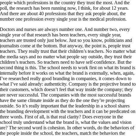
people which professions in the country they trust the most. And the
poll, the research has been running now, I think, for about 12 years.
And there are about 40 professions that they ask people about, the
number one profession every single year is the medical profession.
Doctors and nurses are always number one. And number two, every
single year of that research has been teachers, every single year,
teachers are trusted only just below. Just so you know, politicians and
journalists come at the bottom. But anyway, the point is, people trust
teachers. They really trust that their children’s teachers. No matter what
the media says and no matter what people say outside, they trust their
children’s teachers. So teachers need to have self-confidence. But the
second thing is this. The school needs to work first on what its brand is
internally before it works on what the brand is externally, when, again,
I’ve researched really good branding in companies, it comes down to
what I’ve said already: authenticity. Company is the projective brand to
their customers, which doesn’t feel that way inside the company; they
are never successful. The companies with the most successful brands
have the same climate inside as they do the one they’re projecting
outside. So it’s really important that the leadership in a school shares
the branding development with the teachers and it can be predicated on
three words. First of all, is that real clarity? Does everyone in the
school truly understand what the brand is, what the values and vision
are? The second word is cohesion. In other words, do the behaviors of
the people inside the school, the teachers, match the behaviors the