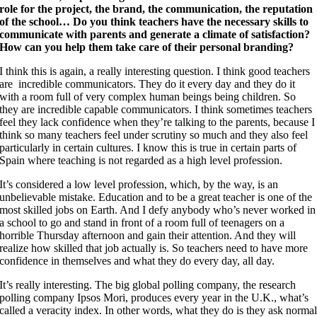
role for the project, the brand, the communication, the reputation
of the school… Do you think teachers have the necessary skills to
communicate with parents and generate a climate of satisfaction?
How can you help them take care of their personal branding?
I think this is again, a really interesting question. I think good teachers
are incredible communicators. They do it every day and they do it
with a room full of very complex human beings being children. So
they are incredible capable communicators. I think sometimes teachers
feel they lack confidence when they’re talking to the parents, because I
think so many teachers feel under scrutiny so much and they also feel
particularly in certain cultures. I know this is true in certain parts of
Spain where teaching is not regarded as a high level profession.
It’s considered a low level profession, which, by the way, is an
unbelievable mistake. Education and to be a great teacher is one of the
most skilled jobs on Earth. And I defy anybody who’s never worked in
a school to go and stand in front of a room full of teenagers on a
horrible Thursday afternoon and gain their attention. And they will
realize how skilled that job actually is. So teachers need to have more
confidence in themselves and what they do every day, all day.
It’s really interesting. The big global polling company, the research
polling company Ipsos Mori, produces every year in the U.K., what’s
called a veracity index. In other words, what they do is they ask norma