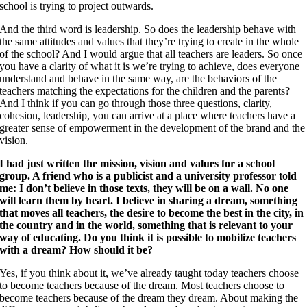
school is trying to project outwards.
And the third word is leadership. So does the leadership behave with
the same attitudes and values that they’re trying to create in the whole
of the school? And I would argue that all teachers are leaders. So once
you have a clarity of what it is we’re trying to achieve, does everyone
understand and behave in the same way, are the behaviors of the
teachers matching the expectations for the children and the parents?
And I think if you can go through those three questions, clarity,
cohesion, leadership, you can arrive at a place where teachers have a
greater sense of empowerment in the development of the brand and the
vision.
I had just written the mission, vision and values for a school
group. A friend who is a publicist and a university professor told
me: I don’t believe in those texts, they will be on a wall. No one
will learn them by heart. I believe in sharing a dream, something
that moves all teachers, the desire to become the best in the city, in
the country and in the world, something that is relevant to your
way of educating. Do you think it is possible to mobilize teachers
with a dream? How should it be?
Yes, if you think about it, we’ve already taught today teachers choose
to become teachers because of the dream. Most teachers choose to
become teachers because of the dream they dream. About making the