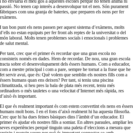
i no enviaria el meu gos a aquestes escoles perquè no tenen ànima ni
passió. No tenen cap interès a desenvolupar tot el nen. Són purament
fàbriques com una granja de bateries, que preparen els nens per fer
exàmens.
I tan bon punt els nens passen per aquest sistema d’exàmens, molts
d’ells no estan equipats per fer front als reptes de la universitat o del
món laboral. Molts tenen problemes socials i emocionals i problemes
de salut mental.
Per tant, crec que el primer és recordar que una gran escola no
consisteix només en dades. Hem de recordar. De nou, una gran escola
tracta sobre el desenvolupament dels éssers humans. Com a educador,
com a mestre principal i com a pare, sempre he tornat a la frase que he
fet servir avui, que és: Què volem que semblin els nostres fills com a
éssers humans quan ens deixen? Per tant, si teniu una piscina
climatitzada, si heu pres la bala de plata més recent, teniu més
ordinadors o més tauletes o una velocitat d’Internet més ràpida, res
d’això és important.
El que és realment important és com estem convertint els nens en ésser
humans molt bons. I en el fons d’això realment hi ha aquesta filosofia.
Crec que hi ha dues feines bàsiques dins l’àmbit d’un educador. El
primer és ajudar els nostres fills a somiar. En altres paraules, ampliar les
seves experiències perquè tinguin una paleta d’eleccions a mesura que
creixin i puguin veure per què és important connectar-se amb