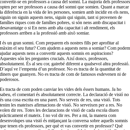
convertir-se en professors a causa del somni. La majoria dels professor
opten per ser professors a causa del somni que somien. Quant a marcar
la diferència en la vida de les persones, somien amb incidir en els nens,
siguin on siguin aquests nens, siguin qui siguin, tant si provenen de
famílies riques com de famílies pobres, si són nens amb discapacitat i
desavantatge o si En nens amb alta capacitat i alt rendiment, els
professors arriben a la professió amb això somiar.
I és un gran somni. Com preparem els nostres fills per aprofitar al
màxim el seu futur? Com ajudem a aquests nens a somiar? Com pode
ajudar aquests nens a convertir aquests somnis en aspiracions?
Aquestes són les preguntes crucials. Així doncs, professors,
absolutament. És al seu cor, gairebé diferent a qualsevol altra professió.
D’aquí ve l’empenta d’un professor. No es tracta de la quantitat de
diners que guanyen. No es tracta de com de famosos esdevenen ni de
poderosos.
Es tracta de com poden canviar les vides dels éssers humans. Ja ho
sabeu, el comentari és absolutament correcte. La declaració de visió no
és una cosa escrita en una paret. No serveix de res, una visió. Tots
tenim les mateixes afirmacions de visió. No serveixen per a res. No
volen dir res. Totes les declaracions de visió de cada escola diuen
pràcticament el mateix. I no vol dir res. Per a mi, la manera com
desenvolupes una visió és mitjançant la conversa sobre aquells somnis
que tenen els professors, per què et vas convertir en professor? Què