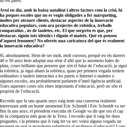
no els pares.
Avui en dia, amb la baixa natalitat i altres factors com la crisi, hi
ha poques escoles que no es vegin obligades a fer màrqueting,
moltes per atraure clients, destacar aspectes de la innovació
educativa populars, com ara projectes de robòtica, treballs
comparatius , ús de tauletes, etc. El que sorprèn és que, per
destacar, siguin tots idèntics i diguin el mateix. Què en penseu
d’aquest fenomen? No ofereix una caricatura del que és realment
la innovació educativa?
Sí, absolutament. Hem de ser molt, molt curosos, perquè en els darrers
40 o 50 anys hem adoptat una sèrie d’allò que jo anomeno bales de
plata, coses brillants que pensem que són el futur de l’educació, ja sigui
la robòtica, ja sigui abans la robòtica, quan per primera vegada teníem
ordinadors o taulers interactius a les parets o Internet o tauletes o
algunes escoles, ara probablement parlarem d’intel·ligència artificial.
Totes aquestes coses són eines importants d’educació, però no són el
propòsit de l’educació.
Recordo que fa uns quants anys vaig tenir una conversa realment
interessant amb un home anomenat Eric Schmidt i Eric Schmidt va ser
fins fa uns anys, el president executiu de Google va dir que era el cap
de la companyia més gran de la Terra. I recordo que li vaig fer dues
preguntes, i la primera que li vaig fer va ser: veieu alguna vegada un
moment en què la tecnologia substituirà el professor d’educació? I crec