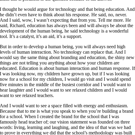
I thought he would argue for technology and that being education. And
he didn’t even have to think about his response. He said, no, never.
And I said, wow, I wasn’t expecting that from you. Tell me more. He
said, Richard, education has always been and will always be about the
development of the human being, he said technology is a wonderful
tool. It’s a catalyst, it’s an aid, it’s a support.
But in order to develop a human being, you will always need high
levels of human interaction. No technology can replace that. And I
would say the same thing about branding and education, the shiny new
things are not telling you anything about how your children are
educated. Education is about human interaction and human response. I
I was looking now, my children have grown up, but if I was looking
now for a school for my children, I would go visit and I would spend
five minutes in the middle of the busiest corridor and I would want to
hear laughter and I would want to see relaxed children and I would
want to see relaxed teachers.
And I would want to see a space filled with energy and enthusiasm.
Because that to me is what you speak to when you’re building a brand
for a school. When I created the brand for the school that I was
famously head teacher of; our vision statement was founded on three
words: living, learning and laughing, and the idea of that was we had
to prove in everything we did that the school’s methodology was built