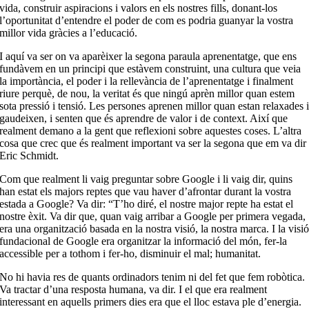
vida, construir aspiracions i valors en els nostres fills, donant-los
l’oportunitat d’entendre el poder de com es podria guanyar la vostra
millor vida gràcies a l’educació.
I aquí va ser on va aparèixer la segona paraula aprenentatge, que ens
fundàvem en un principi que estàvem construint, una cultura que veia
la importància, el poder i la rellevància de l’aprenentatge i finalment
riure perquè, de nou, la veritat és que ningú aprèn millor quan estem
sota pressió i tensió. Les persones aprenen millor quan estan relaxades 
gaudeixen, i senten que és aprendre de valor i de context. Així que
realment demano a la gent que reflexioni sobre aquestes coses. L’altra
cosa que crec que és realment important va ser la segona que em va dir
Eric Schmidt.
Com que realment li vaig preguntar sobre Google i li vaig dir, quins
han estat els majors reptes que vau haver d’afrontar durant la vostra
estada a Google? Va dir: “T’ho diré, el nostre major repte ha estat el
nostre èxit. Va dir que, quan vaig arribar a Google per primera vegada,
era una organització basada en la nostra visió, la nostra marca. I la visi
fundacional de Google era organitzar la informació del món, fer-la
accessible per a tothom i fer-ho, disminuir el mal; humanitat.
No hi havia res de quants ordinadors tenim ni del fet que fem robòtica.
Va tractar d’una resposta humana, va dir. I el que era realment
interessant en aquells primers dies era que el lloc estava ple d’energia.