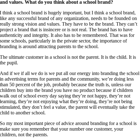
and values. What do you think about a school brand?
I think a school brand is hugely important, but I think a school brand,
like any successful brand of any organization, needs to be founded on
really strong vision and values. They have to be the brand. They can’t
project a brand that is insincere or is not real. The brand has to have
authenticity and integrity. It also has to be remembered. That was for
some schools, particularly in the private sector, the importance of
branding is around attracting parents to the school.
The ultimate customer in a school is not the parent. It is the child. It is
the pupil.
And if we if all we do is we put all our energy into branding the school
in advertising terms for parents and the community, we’re doing less
than 50 percent of the job, probably because the truth is, unless our
children buy into the brand you have no product because if children
walk out of school every day saying they’re not happy, they’re not
learning, they’re not enjoying what they’re doing, they’re not being
stimulated, they don’t feel a value, the parent will eventually take the
child to another school.
So my most important piece of advice around branding for a school is
make sure you remember that your number one customer, your
children, not the parents.