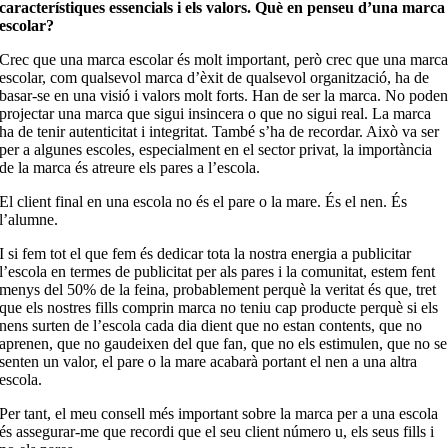
característiques essencials i els valors. Què en penseu d’una marca
escolar?
Crec que una marca escolar és molt important, però crec que una marc
escolar, com qualsevol marca d’èxit de qualsevol organització, ha de
basar-se en una visió i valors molt forts. Han de ser la marca. No pode
projectar una marca que sigui insincera o que no sigui real. La marca
ha de tenir autenticitat i integritat. També s’ha de recordar. Això va ser
per a algunes escoles, especialment en el sector privat, la importància
de la marca és atreure els pares a l’escola.
El client final en una escola no és el pare o la mare. És el nen. És
l’alumne.
I si fem tot el que fem és dedicar tota la nostra energia a publicitar
l’escola en termes de publicitat per als pares i la comunitat, estem fent
menys del 50% de la feina, probablement perquè la veritat és que, tret
que els nostres fills comprin marca no teniu cap producte perquè si els
nens surten de l’escola cada dia dient que no estan contents, que no
aprenen, que no gaudeixen del que fan, que no els estimulen, que no se
senten un valor, el pare o la mare acabarà portant el nen a una altra
escola.
Per tant, el meu consell més important sobre la marca per a una escola
és assegurar-me que recordi que el seu client número u, els seus fills i