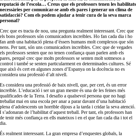
reputació de l’escola… Creus que els professors tenen les habilitat
necessàries per comunicar-se amb els pares i generar un clima de
satisfacció? Com els podem ajudar a tenir cura de la seva marca
personal?
Crec que es tracta de nou, una pregunta realment interessant. Crec que
els bons professors són comunicadors increïbles. Ho fan cada dia i ho
fan amb una habitació plena d’éssers humans molt complexos que són
nens. Per tant, són uns comunicadors increïbles. Crec que de vegades
els professors senten que no tenen confiança quan parlen amb els
pares, perquè crec que molts professors se senten molt sotmesos a
control i també se senten particularment en determinades cultures. Sé
que això és cert en algunes zones d’Espanya on la docència no es
considera una professió d’alt nivell.
Es considera una professió de baix nivell, que, per cert, és un error
increïble. L’educació i ser un gran mestre és una de les feines més
qualificades de la Terra. I desafio a qualsevol persona que no hagi
treballat mai en una escola per anar a parar davant d’una habitació
plena d’adolescents un horrible dijous a la tarda i cridar la seva atenció.
I s’adonaran de l’habilitat d’aquest treball. Per tant, els professors han
de tenir més confiança en ells mateixos i en el que fan cada dia i tot el
dia.
És realment interessant. La gran empresa d’enquestes globals, la