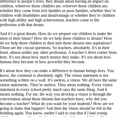
difference to people’s lives, they dream about having an impact on
children, wherever those children are, whoever those children are,
whether they come from rich families or poor families, whether they’re
children with disabilities and disadvantage or whether they’re children
with high ability and high achievement, teachers come to the
profession with that dream.
And it’s a great dream. How do we prepare our children to make the
most of their future? How do we help those children to dream? How
do we help those children to then turn those dreams into aspirations?
Those are the crucial questions. So teachers, absolutely. It’s in their
heart, almost unlike any other profession. A teacher’s drive comes from
here. It’s not about how much money they make. It’s not about how
famous they become or how powerful they become.
It’s about how they can make a difference to human beings lives. You
know, the comment is absolutely right. The vision statement is not
something written on a wall. It’s useless, a vision. We all have the same
vision statements. They’re useless. They mean nothing. Every vision
statement in every school pretty much says the same thing. And it
means nothing. For me, the way you develop a vision is through the
conversation about those dreams that teachers have, why did you
become a teacher? What do you want for your students? How are we
going to make that happen? And then the vision should be felt in the
building again. You know, earlier I said to you that if I had young