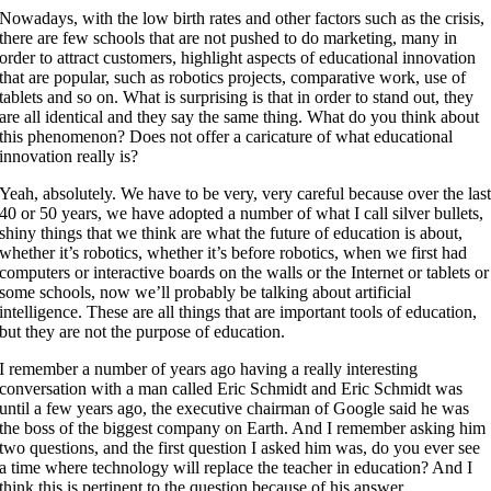
Nowadays, with the low birth rates and other factors such as the crisis,
there are few schools that are not pushed to do marketing, many in
order to attract customers, highlight aspects of educational innovation
that are popular, such as robotics projects, comparative work, use of
tablets and so on. What is surprising is that in order to stand out, they
are all identical and they say the same thing. What do you think about
this phenomenon? Does not offer a caricature of what educational
innovation really is?
Yeah, absolutely. We have to be very, very careful because over the las
40 or 50 years, we have adopted a number of what I call silver bullets,
shiny things that we think are what the future of education is about,
whether it’s robotics, whether it’s before robotics, when we first had
computers or interactive boards on the walls or the Internet or tablets or
some schools, now we’ll probably be talking about artificial
intelligence. These are all things that are important tools of education,
but they are not the purpose of education.
I remember a number of years ago having a really interesting
conversation with a man called Eric Schmidt and Eric Schmidt was
until a few years ago, the executive chairman of Google said he was
the boss of the biggest company on Earth. And I remember asking him
two questions, and the first question I asked him was, do you ever see
a time where technology will replace the teacher in education? And I
think this is pertinent to the question because of his answer.