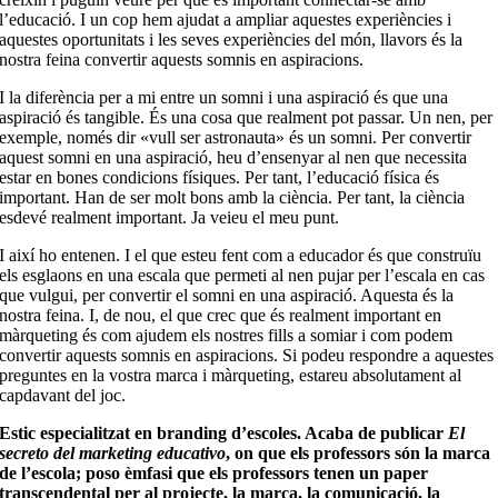
l’educació. I un cop hem ajudat a ampliar aquestes experiències i
aquestes oportunitats i les seves experiències del món, llavors és la
nostra feina convertir aquests somnis en aspiracions.
I la diferència per a mi entre un somni i una aspiració és que una
aspiració és tangible. És una cosa que realment pot passar. Un nen, per
exemple, només dir «vull ser astronauta» és un somni. Per convertir
aquest somni en una aspiració, heu d’ensenyar al nen que necessita
estar en bones condicions físiques. Per tant, l’educació física és
important. Han de ser molt bons amb la ciència. Per tant, la ciència
esdevé realment important. Ja veieu el meu punt.
I així ho entenen. I el que esteu fent com a educador és que construïu
els esglaons en una escala que permeti al nen pujar per l’escala en cas
que vulgui, per convertir el somni en una aspiració. Aquesta és la
nostra feina. I, de nou, el que crec que és realment important en
màrqueting és com ajudem els nostres fills a somiar i com podem
convertir aquests somnis en aspiracions. Si podeu respondre a aquestes
preguntes en la vostra marca i màrqueting, estareu absolutament al
capdavant del joc.
Estic especialitzat en branding d’escoles. Acaba de publicar
El
secreto del marketing educativo
, on que els professors són la marca
de l’escola; poso èmfasi que els professors tenen un paper
transcendental per al projecte, la marca, la comunicació, la