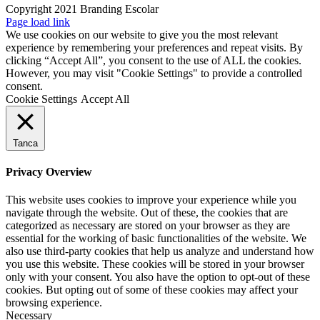
Copyright 2021 Branding Escolar
X
Instagram
LinkedIn
YouTube
Email:
Facebook
Page load link
We use cookies on our website to give you the most relevant
experience by remembering your preferences and repeat visits. By
clicking “Accept All”, you consent to the use of ALL the cookies.
However, you may visit "Cookie Settings" to provide a controlled
consent.
Cookie Settings
Accept All
Tanca
Privacy Overview
This website uses cookies to improve your experience while you
navigate through the website. Out of these, the cookies that are
categorized as necessary are stored on your browser as they are
essential for the working of basic functionalities of the website. We
also use third-party cookies that help us analyze and understand how
you use this website. These cookies will be stored in your browser
only with your consent. You also have the option to opt-out of these
cookies. But opting out of some of these cookies may affect your
browsing experience.
Necessary