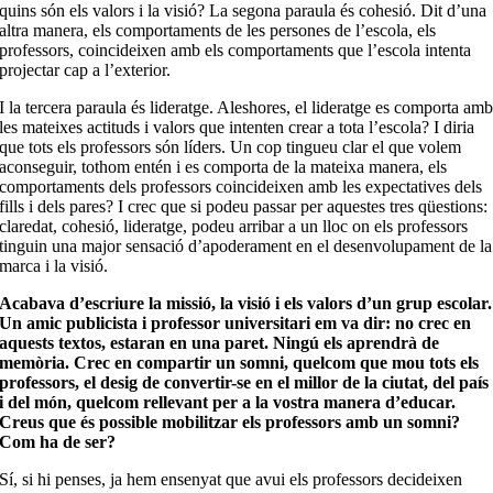
quins són els valors i la visió? La segona paraula és cohesió. Dit d’una
altra manera, els comportaments de les persones de l’escola, els
professors, coincideixen amb els comportaments que l’escola intenta
projectar cap a l’exterior.
I la tercera paraula és lideratge. Aleshores, el lideratge es comporta am
les mateixes actituds i valors que intenten crear a tota l’escola? I diria
que tots els professors són líders. Un cop tingueu clar el que volem
aconseguir, tothom entén i es comporta de la mateixa manera, els
comportaments dels professors coincideixen amb les expectatives dels
fills i dels pares? I crec que si podeu passar per aquestes tres qüestions:
claredat, cohesió, lideratge, podeu arribar a un lloc on els professors
tinguin una major sensació d’apoderament en el desenvolupament de la
marca i la visió.
Acabava d’escriure la missió, la visió i els valors d’un grup escolar.
Un amic publicista i professor universitari em va dir: no crec en
aquests textos, estaran en una paret. Ningú els aprendrà de
memòria. Crec en compartir un somni, quelcom que mou tots els
professors, el desig de convertir-se en el millor de la ciutat, del país
i del món, quelcom rellevant per a la vostra manera d’educar.
Creus que és possible mobilitzar els professors amb un somni?
Com ​​ha de ser?
Sí, si hi penses, ja hem ensenyat que avui els professors decideixen