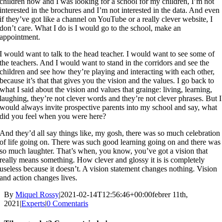
children now and I was looking for a school for my children, I’m not
interested in the brochures and I’m not interested in the data. And even
if they’ve got like a channel on YouTube or a really clever website, I
don’t care. What I do is I would go to the school, make an
appointment.
I would want to talk to the head teacher. I would want to see some of
the teachers. And I would want to stand in the corridors and see the
children and see how they’re playing and interacting with each other,
because it’s that that gives you the vision and the values. I go back to
what I said about the vision and values that grainge: living, learning,
laughing, they’re not clever words and they’re not clever phrases. But I
would always invite prospective parents into my school and say, what
did you feel when you were here?
And they’d all say things like, my gosh, there was so much celebration
of life going on. There was such good learning going on and there was
so much laughter. That’s when, you know, you’ve got a vision that
really means something. How clever and glossy it is is completely
useless because it doesn’t. A vision statement changes nothing. Vision
and action changes lives.
By
Miquel Rossy
|
2021-02-14T12:56:46+00:00
febrer 11th,
2021
|
Experts
|
0 Comentaris