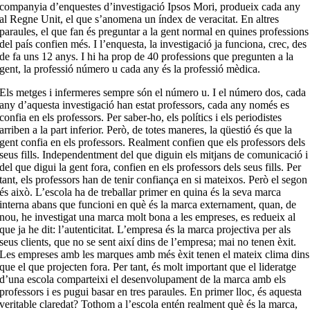
companyia d’enquestes d’investigació Ipsos Mori, produeix cada any
al Regne Unit, el que s’anomena un índex de veracitat. En altres
paraules, el que fan és preguntar a la gent normal en quines professions
del país confien més. I l’enquesta, la investigació ja funciona, crec, des
de fa uns 12 anys. I hi ha prop de 40 professions que pregunten a la
gent, la professió número u cada any és la professió mèdica.
Els metges i infermeres sempre són el número u. I el número dos, cada
any d’aquesta investigació han estat professors, cada any només es
confia en els professors. Per saber-ho, els polítics i els periodistes
arriben a la part inferior. Però, de totes maneres, la qüestió és que la
gent confia en els professors. Realment confien que els professors dels
seus fills. Independentment del que diguin els mitjans de comunicació i
del que digui la gent fora, confien en els professors dels seus fills. Per
tant, els professors han de tenir confiança en si mateixos. Però el segon
és això. L’escola ha de treballar primer en quina és la seva marca
interna abans que funcioni en què és la marca externament, quan, de
nou, he investigat una marca molt bona a les empreses, es redueix al
que ja he dit: l’autenticitat. L’empresa és la marca projectiva per als
seus clients, que no se sent així dins de l’empresa; mai no tenen èxit.
Les empreses amb les marques amb més èxit tenen el mateix clima dins
que el que projecten fora. Per tant, és molt important que el lideratge
d’una escola comparteixi el desenvolupament de la marca amb els
professors i es pugui basar en tres paraules. En primer lloc, és aquesta
veritable claredat? Tothom a l’escola entén realment què és la marca,