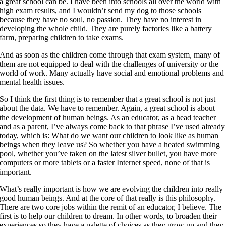
a great school can be. I have been into schools all over the world with
high exam results, and I wouldn’t send my dog to those schools
because they have no soul, no passion. They have no interest in
developing the whole child. They are purely factories like a battery
farm, preparing children to take exams.
And as soon as the children come through that exam system, many of
them are not equipped to deal with the challenges of university or the
world of work. Many actually have social and emotional problems and
mental health issues.
So I think the first thing is to remember that a great school is not just
about the data. We have to remember. Again, a great school is about
the development of human beings. As an educator, as a head teacher
and as a parent, I’ve always come back to that phrase I’ve used already
today, which is: What do we want our children to look like as human
beings when they leave us? So whether you have a heated swimming
pool, whether you’ve taken on the latest silver bullet, you have more
computers or more tablets or a faster Internet speed, none of that is
important.
What’s really important is how we are evolving the children into really
good human beings. And at the core of that really is this philosophy.
There are two core jobs within the remit of an educator, I believe. The
first is to help our children to dream. In other words, to broaden their
experiences so they have a palette of choices as they grow up and they