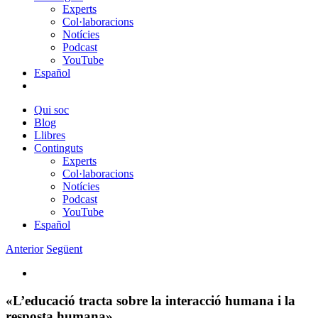
Experts
Col·laboracions
Notícies
Podcast
YouTube
Español
Qui soc
Blog
Llibres
Continguts
Experts
Col·laboracions
Notícies
Podcast
YouTube
Español
Anterior
Següent
View
Larger
Image
«L’educació tracta sobre la interacció humana i la
resposta humana»