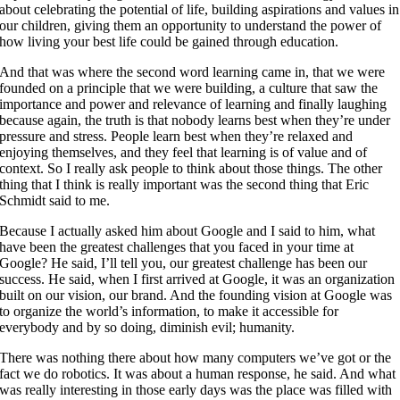
about celebrating the potential of life, building aspirations and values in
our children, giving them an opportunity to understand the power of
how living your best life could be gained through education.
And that was where the second word learning came in, that we were
founded on a principle that we were building, a culture that saw the
importance and power and relevance of learning and finally laughing
because again, the truth is that nobody learns best when they’re under
pressure and stress. People learn best when they’re relaxed and
enjoying themselves, and they feel that learning is of value and of
context. So I really ask people to think about those things. The other
thing that I think is really important was the second thing that Eric
Schmidt said to me.
Because I actually asked him about Google and I said to him, what
have been the greatest challenges that you faced in your time at
Google? He said, I’ll tell you, our greatest challenge has been our
success. He said, when I first arrived at Google, it was an organization
built on our vision, our brand. And the founding vision at Google was
to organize the world’s information, to make it accessible for
everybody and by so doing, diminish evil; humanity.
There was nothing there about how many computers we’ve got or the
fact we do robotics. It was about a human response, he said. And what
was really interesting in those early days was the place was filled with