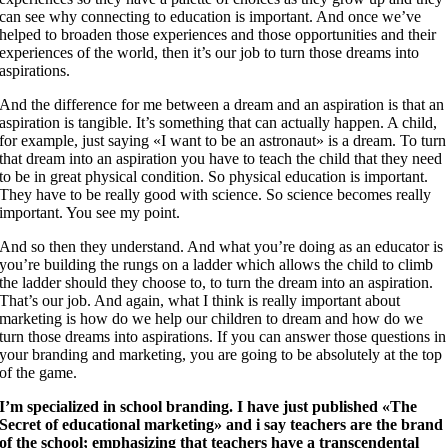
can see why connecting to education is important. And once we’ve
helped to broaden those experiences and those opportunities and their
experiences of the world, then it’s our job to turn those dreams into
aspirations.
And the difference for me between a dream and an aspiration is that an
aspiration is tangible. It’s something that can actually happen. A child,
for example, just saying «I want to be an astronaut» is a dream. To turn
that dream into an aspiration you have to teach the child that they need
to be in great physical condition. So physical education is important.
They have to be really good with science. So science becomes really
important. You see my point.
And so then they understand. And what you’re doing as an educator is
you’re building the rungs on a ladder which allows the child to climb
the ladder should they choose to, to turn the dream into an aspiration.
That’s our job. And again, what I think is really important about
marketing is how do we help our children to dream and how do we
turn those dreams into aspirations. If you can answer those questions in
your branding and marketing, you are going to be absolutely at the top
of the game.
I’m specialized in school branding. I have just published «The
Secret of educational marketing» and i say teachers are the brand
of the school; emphasizing that teachers have a transcendental