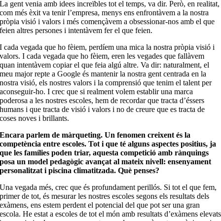
La gent venia amb idees increïbles tot el temps, va dir. Però, en realitat,
com més èxit va tenir l’empresa, menys ens enfrontàvem a la nostra
pròpia visió i valors i més començàvem a obsessionar-nos amb el que
feien altres persones i intentàvem fer el que feien.
I cada vegada que ho fèiem, perdíem una mica la nostra pròpia visió i
valors. I cada vegada que ho fèiem, eren les vegades que fallàvem
quan intentàvem copiar el que feia algú altre. Va dir: naturalment, el
meu major repte a Google és mantenir la nostra gent centrada en la
nostra visió, els nostres valors i la comprensió que tenim el talent per
aconseguir-ho. I crec que si realment volem establir una marca
poderosa a les nostres escoles, hem de recordar que tracta d’éssers
humans i que tracta de visió i valors i no de creure que es tracta de
coses noves i brillants.
Encara parlem de màrqueting. Un fenomen creixent és la
competència entre escoles. Tot i que té alguns aspectes positius, ja
que les famílies poden triar, aquesta competició amb rànquings
posa un model pedagògic avançat al mateix nivell: ensenyament
personalitzat i piscina climatitzada. Què penses?
Una vegada més, crec que és profundament perillós. Si tot el que fem,
primer de tot, és mesurar les nostres escoles segons els resultats dels
exàmens, ens estem perdent el potencial del que pot ser una gran
escola. He estat a escoles de tot el món amb resultats d’exàmens elevat