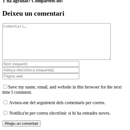
T'ha agradat? Comparteix-ho!
Facebook
X
LinkedIn
WhatsApp
Telegram
Email:
Deixeu un comentari
Comment
Save my name, email, and website in this browser for the next
time I comment.
Aviseu-me del seguiment dels comentaris per correu.
Notifica'm per correu electrònic si hi ha entrades noves.