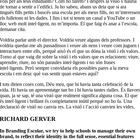
vols per als teus estudiants? Com ho farem? I després la visió s’hauria
de tornar a sentir a l’edifici. Ja ho sabeu, abans us deia que si ara
tingués fills petits i buscés una escola per als meus fills, no m’interesse
els fulletons ni les dades. I fins i tot si tenen un canal a YouTube o un
lloc web molt intel·ligent, no m’importa. El que faig és anar a l’escola,
demanar cita.
Voldria parlar amb el director. Voldria veure alguns dels professors. I
voldria quedar-me als passadissos i veure als nens i veure com juguen i
interactuen entre ells, perquè això és el que us dóna la visió i els valors.
Torno al que vaig dir sobre la visió i els valors que es relacionen: viure,
aprendre, riure, no són paraules intel·ligents i no són frases
intel·ligents. Però sempre convidaria els possibles pares a la meva
escola i em deia: què vas sentir quan estaves aquí?
I tots dirien coses com, Déu meu, que hi havia tanta celebració de la
vida. Hi havia un aprenentatge tan bo i hi havia tantes rialles. És llavor
quan, ja se sap, té una visió que realment significa alguna cosa. El que
és intel·ligent i brillant és completament inútil perquè no ho fa. Una
declaració de visió no canvia res. La visió i l’acció canvien les vides.
RICHARD GERVER
In Branding Escolar, we try to help schools to manage their own
brand, to reflect their identity in the full sense, essential features