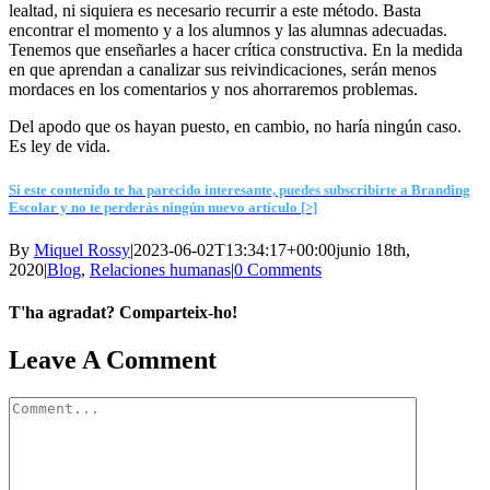
lealtad, ni siquiera es necesario recurrir a este método. Basta
encontrar el momento y a los alumnos y las alumnas adecuadas.
Tenemos que enseñarles a hacer crítica constructiva. En la medida
en que aprendan a canalizar sus reivindicaciones, serán menos
mordaces en los comentarios y nos ahorraremos problemas.
Del apodo que os hayan puesto, en cambio, no haría ningún caso.
Es ley de vida.
Si este contenido te ha parecido interesante, puedes subscribirte a Branding
Escolar y no te perderás ningún nuevo artículo [>]
By
Miquel Rossy
|
2023-06-02T13:34:17+00:00
junio 18th,
2020
|
Blog
,
Relaciones humanas
|
0 Comments
T'ha agradat? Comparteix-ho!
Facebook
X
LinkedIn
WhatsApp
Telegram
Email
Leave A Comment
Comment