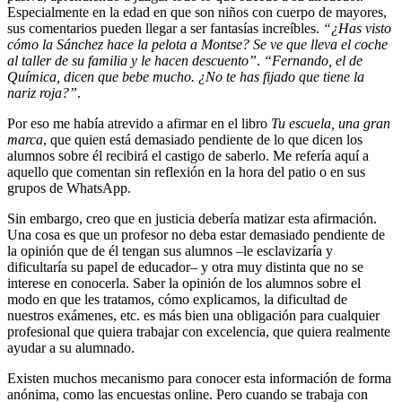
Especialmente en la edad en que son niños con cuerpo de mayores,
sus comentarios pueden llegar a ser fantasías increíbles.
“¿Has visto
cómo la Sánchez hace la pelota a Montse? Se ve que lleva el coche
al taller de su familia y le hacen descuento”
.
“Fernando, el de
Química, dicen que bebe mucho. ¿No te has fijado que tiene la
nariz roja?”
.
Por eso me había atrevido a afirmar en el libro
Tu escuela, una gran
marca
, que quien está demasiado pendiente de lo que dicen los
alumnos sobre él recibirá el castigo de saberlo. Me refería aquí a
aquello que comentan sin reflexión en la hora del patio o en sus
grupos de WhatsApp.
Sin embargo, creo que en justicia debería matizar esta afirmación.
Una cosa es que un profesor no deba estar demasiado pendiente de
la opinión que de él tengan sus alumnos –le esclavizaría y
dificultaría su papel de educador– y otra muy distinta que no se
interese en conocerla. Saber la opinión de los alumnos sobre el
modo en que les tratamos, cómo explicamos, la dificultad de
nuestros exámenes, etc. es más bien una obligación para cualquier
profesional que quiera trabajar con excelencia, que quiera realmente
ayudar a su alumnado.
Existen muchos mecanismo para conocer esta información de forma
anónima, como las encuestas online. Pero cuando se trabaja con