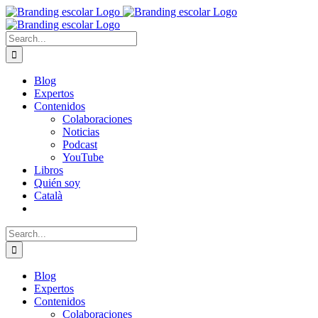
Skip
to
content
Search
for:
Blog
Expertos
Contenidos
Colaboraciones
Noticias
Podcast
YouTube
Libros
Quién soy
Català
Search
for:
Blog
Expertos
Contenidos
Colaboraciones