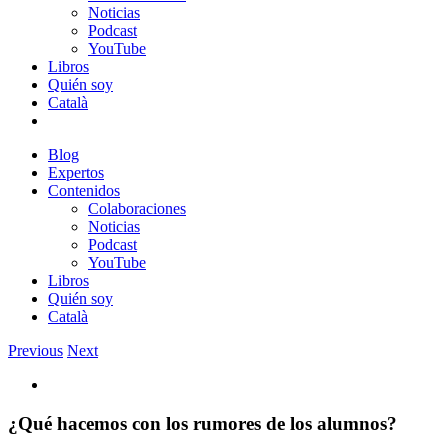
Noticias
Podcast
YouTube
Libros
Quién soy
Català
Blog
Expertos
Contenidos
Colaboraciones
Noticias
Podcast
YouTube
Libros
Quién soy
Català
Previous
Next
View
Larger
Image
¿Qué hacemos con los rumores de los alumnos?