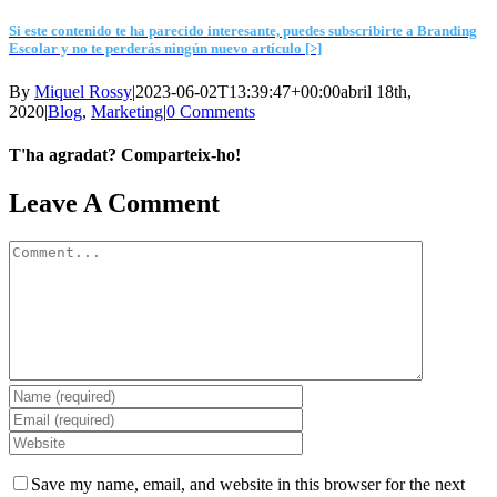
Si este contenido te ha parecido interesante, puedes subscribirte a Branding
Escolar y no te perderás ningún nuevo artículo [>]
By
Miquel Rossy
|
2023-06-02T13:39:47+00:00
abril 18th,
2020
|
Blog
,
Marketing
|
0 Comments
T'ha agradat? Comparteix-ho!
Facebook
X
LinkedIn
WhatsApp
Telegram
Email
Leave A Comment
Comment
Save my name, email, and website in this browser for the next