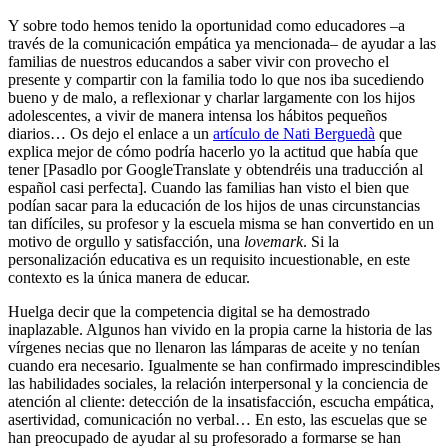
Y sobre todo hemos tenido la oportunidad como educadores –a
través de la comunicación empática ya mencionada– de ayudar a las
familias de nuestros educandos a saber vivir con provecho el
presente y compartir con la familia todo lo que nos iba sucediendo
bueno y de malo, a reflexionar y charlar largamente con los hijos
adolescentes, a vivir de manera intensa los hábitos pequeños
diarios… Os dejo el enlace a un
artículo de Nati Berguedà
que
explica mejor de cómo podría hacerlo yo la actitud que había que
tener [Pasadlo por GoogleTranslate y obtendréis una traducción al
español casi perfecta]. Cuando las familias han visto el bien que
podían sacar para la educación de los hijos de unas circunstancias
tan difíciles, su profesor y la escuela misma se han convertido en un
motivo de orgullo y satisfacción, una
lovemark
. Si la
personalización educativa es un requisito incuestionable, en este
contexto es la única manera de educar.
Huelga decir que la competencia digital se ha demostrado
inaplazable. Algunos han vivido en la propia carne la historia de las
vírgenes necias que no llenaron las lámparas de aceite y no tenían
cuando era necesario. Igualmente se han confirmado imprescindibles
las habilidades sociales, la relación interpersonal y la conciencia de
atención al cliente: detección de la insatisfacción, escucha empática,
asertividad, comunicación no verbal… En esto, las escuelas que se
han preocupado de ayudar al su profesorado a formarse se han