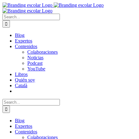
Skip
to
content
Search
for:
Blog
Expertos
Contenidos
Colaboraciones
Noticias
Podcast
YouTube
Libros
Quién soy
Català
Search
for:
Blog
Expertos
Contenidos
Colaboraciones