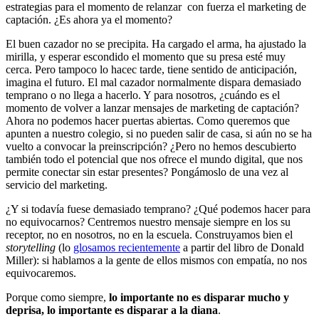
estrategias para el momento de relanzar con fuerza el marketing de
captación. ¿Es ahora ya el momento?
El buen cazador no se precipita. Ha cargado el arma, ha ajustado la
mirilla, y esperar escondido el momento que su presa esté muy
cerca. Pero tampoco lo hacec tarde, tiene sentido de anticipación,
imagina el futuro. El mal cazador normalmente dispara demasiado
temprano o no llega a hacerlo. Y para nosotros, ¿cuándo es el
momento de volver a lanzar mensajes de marketing de captación?
Ahora no podemos hacer puertas abiertas. Como queremos que
apunten a nuestro colegio, si no pueden salir de casa, si aún no se ha
vuelto a convocar la preinscripción? ¿Pero no hemos descubierto
también todo el potencial que nos ofrece el mundo digital, que nos
permite conectar sin estar presentes? Pongámoslo de una vez al
servicio del marketing.
¿Y si todavía fuese demasiado temprano? ¿Qué podemos hacer para
no equivocarnos? Centremos nuestro mensaje siempre en los su
receptor, no en nosotros, no en la escuela. Construyamos bien el
storytelling
(lo
glosamos recientemente
a partir del libro de Donald
Miller): si hablamos a la gente de ellos mismos con empatía, no nos
equivocaremos.
Porque como siempre,
lo importante no es disparar mucho y
deprisa, lo importante es disparar a la diana
.