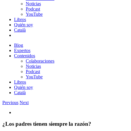
Noticias
Podcast
YouTube
Libros
Quién soy
Català
Blog
Expertos
Contenidos
Colaboraciones
Noticias
Podcast
YouTube
Libros
Quién soy
Català
Previous
Next
View
Larger
Image
¿Los padres tienen siempre la razón?