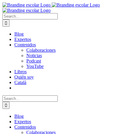
Skip
to
content
Search
for:
Blog
Expertos
Contenidos
Colaboraciones
Noticias
Podcast
YouTube
Libros
Quién soy
Català
Search
for:
Blog
Expertos
Contenidos
Colaboraciones