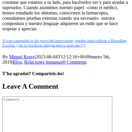
constatar que estamos a su lado, para hacérselos ver y para ayudar a
superarlos. Cuando asumimos nuestro papel –como el médico,
hemos estudiado los síntomas, conocemos la farmacopea,
consultamos pruebas externas cuando sea necesario– nuestra
compostura y nuestro lenguaje adquieren un estilo que se hace
respetar y apreciar.
Si este contenido te ha parecido interesante, puedes subscribirte a Branding
Escolar y no te perderás ningún nuevo artículo [>]
By
Miquel Rossy
|
2023-06-04T12:12:16+00:00
marzo 5th,
2019
|
Blog
,
Relaciones humanas
|
0 Comments
T'ha agradat? Comparteix-ho!
Facebook
X
LinkedIn
WhatsApp
Telegram
Email
Leave A Comment
Comment