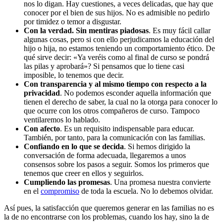
nos lo digan. Hay cuestiones, a veces delicadas, que hay que
conocer por el bien de sus hijos. No es admisible no pedirlo
por timidez o temor a disgustar.
Con la verdad. Sin mentiras piadosas
. Es muy fácil callar
algunas cosas, pero si con ello perjudicamos la educación del
hijo o hija, no estamos teniendo un comportamiento ético. De
qué sirve decir: «Ya veréis como al final de curso se pondrá
las pilas y aprobará»? Si pensamos que lo tiene casi
imposible, lo tenemos que decir.
Con transparencia y al mismo tiempo con respecto a la
privacidad
. No podemos esconder aquella información que
tienen el derecho de saber, la cual no la otorga para conocer lo
que ocurre con los otros compañeros de curso. Tampoco
ventilaremos lo hablado.
Con afecto
. Es un requisito indispensable para educar.
También, por tanto, para la comunicación con las familias.
Confiando en lo que se decida
. Si hemos dirigido la
conversación de forma adecuada, llegaremos a unos
consensos sobre los pasos a seguir. Somos los primeros que
tenemos que creer en ellos y seguirlos.
Cumpliendo las promesas
. Una promesa nuestra convierte
en el
compromiso
de toda la escuela. No lo debemos olvidar.
Así pues, la satisfacción que queremos generar en las familias no es
la de no encontrarse con los problemas, cuando los hay, sino la de