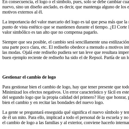
En consecuencia, el logo o el símbolo, pues, solo se debe cambiar 
nuevo, sino un diseño anclado, es decir, que mantenga alguno de los e
motivos externos al él.
La importancia del valor marcario del logo es tal que pesa más que l
punto de vista estético que se mantienen durante el tiempo. ¿El Corte
valor simbólico es tan alto que no compensa pagarlo.
Siempre que sea posible, el cambio será sencillamente una estilización 
una parte poco clara, etc. El rediseño obedece a menudo a motivos int
las modas. Ojalá este rediseño pudiera ser tan leve que resultara impe
buen ejemplo reciente de rediseño ha sido el de Repsol. Partía de un
Gestionar el cambio de logo
Para gestionar bien el cambio de logo, hay que tener presente que to
Minimizad los efectos negativos. Un error característico y fácil en est
del segundo logo que la propia calidad del primero? Hay que honrar, po
bien el cambio y en recitar las bondades del nuevo logo.
La gente se preguntará enseguida qué significa el nuevo símbolo y ten
de él un mito. Para ello, implicad a todo el personal de la escuela y
el cambio de logo a las familias y al exterior, conviene hacerlo inter