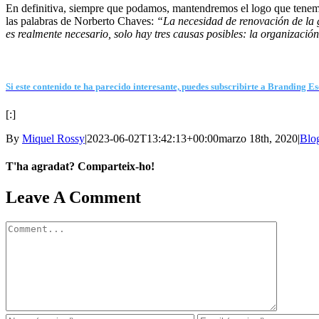
En definitiva, siempre que podamos, mantendremos el logo que tenemo
las palabras de Norberto Chaves:
“La necesidad de renovación de la g
es realmente necesario, solo hay tres causas posibles: la organización
Si este contenido te ha parecido interesante, puedes subscribirte a Branding Es
[:]
By
Miquel Rossy
|
2023-06-02T13:42:13+00:00
marzo 18th, 2020
|
Blo
T'ha agradat? Comparteix-ho!
Facebook
X
LinkedIn
WhatsApp
Telegram
Email
Leave A Comment
Comment