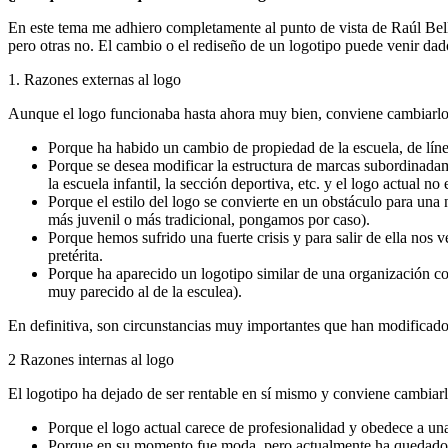
En este tema me adhiero completamente al punto de vista de Raúl Bell
pero otras no. El cambio o el rediseño de un logotipo puede venir dado
1. Razones externas al logo
Aunque el logo funcionaba hasta ahora muy bien, conviene cambiarlo e
Porque ha habido un cambio de propiedad de la escuela, de líne
Porque se desea modificar la estructura de marcas subordinadame
la escuela infantil, la sección deportiva, etc. y el logo actual no
Porque el estilo del logo se convierte en un obstáculo para una 
más juvenil o más tradicional, pongamos por caso).
Porque hemos sufrido una fuerte crisis y para salir de ella nos
pretérita.
Porque ha aparecido un logotipo similar de una organización co
muy parecido al de la esculea).
En definitiva, son circunstancias muy importantes que han modificado 
2 Razones internas al logo
El logotipo ha dejado de ser rentable en sí mismo y conviene cambiarl
Porque el logo actual carece de profesionalidad y obedece a u
Porque en su momento fue moda, pero actualmente ha quedado an