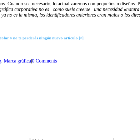
s. Cuando sea necesario, lo actualizaremos con pequeños rediseños. P
ráfica corporativa no es –como suele creerse– una necesidad «natural» 
 ya no es la misma, los identificadores anteriores eran malos o los dir
colar y no te perderás ningún nuevo artículo [>]
g
,
Marca gráfica
|
0 Comments