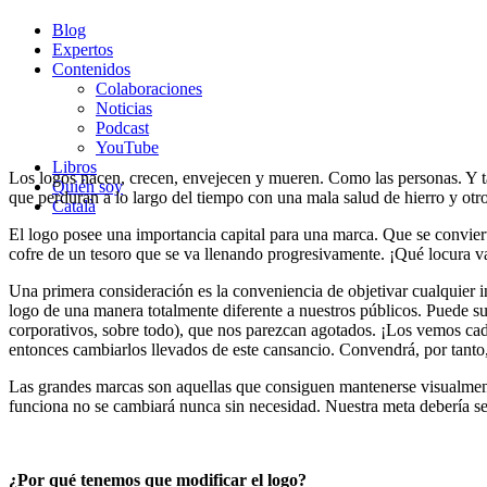
Blog
Expertos
Contenidos
Colaboraciones
Noticias
Podcast
YouTube
Libros
Los logos nacen, crecen, envejecen y mueren. Como las personas. Y 
Quién soy
que perduran a lo largo del tiempo con una mala salud de hierro y ot
Català
El logo posee una importancia capital para una marca. Que se convier
cofre de un tesoro que se va llenando progresivamente. ¡Qué locura v
Una primera consideración es la conveniencia de objetivar cualquier in
logo de una manera totalmente diferente a nuestros públicos. Puede suc
corporativos, sobre todo), que nos parezcan agotados. ¡Los vemos cada
entonces cambiarlos llevados de este cansancio. Convendrá, por tanto, 
Las grandes marcas son aquellas que consiguen mantenerse visualment
funciona no se cambiará nunca sin necesidad. Nuestra meta debería se
¿Por qué tenemos que modificar el logo?