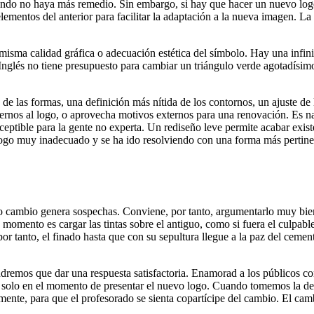
cuando no haya más remedio. Sin embargo, si hay que hacer un nuevo lo
lementos del anterior para facilitar la adaptación a la nueva imagen. 
a misma calidad gráfica o adecuación estética del símbolo. Hay una inf
 Inglés no tiene presupuesto para cambiar un triángulo verde agotadísim
de las formas, una definición más nítida de los contornos, un ajuste de l
ernos al logo, o aprovecha motivos externos para una renovación. Es na
rceptible para la gente no experta. Un rediseño leve permite acabar exis
 logo muy inadecuado y se ha ido resolviendo con una forma más pertine
do cambio genera sospechas. Conviene, por tanto, argumentarlo muy bie
e momento es cargar las tintas sobre el antiguo, como si fuera el culpab
r tanto, el finado hasta que con su sepultura llegue a la paz del cemente
dremos que dar una respuesta satisfactoria. Enamorad a los públicos co
 no solo en el momento de presentar el nuevo logo. Cuando tomemos la de
namente, para que el profesorado se sienta copartícipe del cambio. El ca