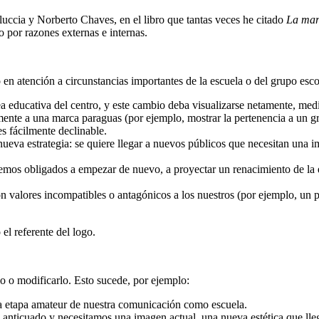
uccia y Norberto Chaves, en el libro que tantas veces he citado
La mar
 por razones externas e internas.
n atención a circunstancias importantes de la escuela o del grupo esco
a educativa del centro, y este cambio deba visualizarse netamente, me
nte a una marca paraguas (por ejemplo, mostrar la pertenencia a un grup
 es fácilmente declinable.
nueva estrategia: se quiere llegar a nuevos públicos que necesitan una i
 vemos obligados a empezar de nuevo, a proyectar un renacimiento de la 
n valores incompatibles o antagónicos a los nuestros (por ejemplo, un 
el referente del logo.
o o modificarlo. Esto sucede, por ejemplo:
na etapa amateur de nuestra comunicación como escuela.
ticuado y necesitamos una imagen actual, una nueva estética que lleg