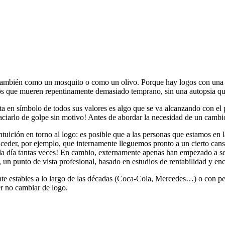
también como un mosquito o como un olivo. Porque hay logos con una 
ros que mueren repentinamente demasiado temprano, sin una autopsia que
ta en símbolo de todos sus valores es algo que se va alcanzando con el 
aciarlo de golpe sin motivo! Antes de abordar la necesidad de un cambi
tuición en torno al logo: es posible que a las personas que estamos en 
eder, por ejemplo, que internamente lleguemos pronto a un cierto cansan
 día tantas veces! En cambio, externamente apenas han empezado a ser p
un punto de vista profesional, basado en estudios de rentabilidad y enc
e estables a lo largo de las décadas (Coca-Cola, Mercedes…) o con peq
r no cambiar de logo.