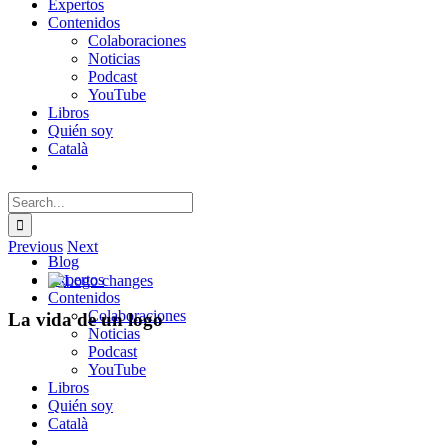
Expertos
Contenidos
Colaboraciones
Noticias
Podcast
YouTube
Libros
Quién soy
Català
Search
for:
Previous
Next
Blog
View
Expertos
Larger
Contenidos
Image
Colaboraciones
La vida de un logo
Noticias
Podcast
YouTube
Libros
Quién soy
Català