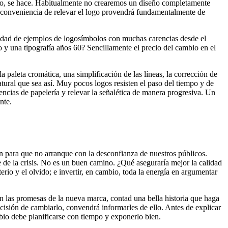
go, se hace. Habitualmente no crearemos un diseño completamente
La conveniencia de relevar el logo provendrá fundamentalmente de
inidad de ejemplos de logosímbolos con muchas carencias desde el
o y una tipografía años 60? Sencillamente el precio del cambio en el
a paleta cromática, una simplificación de las líneas, la corrección de
tural que sea así. Muy pocos logos resisten el paso del tiempo y de
tencias de papelería y relevar la señalética de manera progresiva. Un
nte.
n para que no arranque con la desconfianza de nuestros públicos.
le de la crisis. No es un buen camino. ¿Qué aseguraría mejor la calidad
rio y el olvido; e invertir, en cambio, toda la energía en argumentar
n las promesas de la nueva marca, contad una bella historia que haga
cisión de cambiarlo, convendrá informarles de ello. Antes de explicar
mbio debe planificarse con tiempo y exponerlo bien.