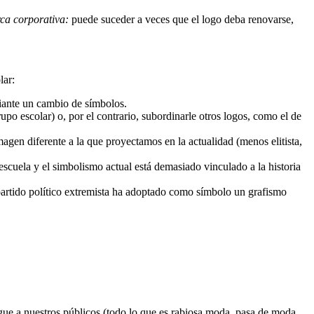
ca corporativa:
puede suceder a veces que el logo deba renovarse,
lar:
diante un cambio de símbolos.
o escolar) o, por el contrario, subordinarle otros logos, como el de
magen diferente a la que proyectamos en la actualidad (menos elitista,
escuela y el simbolismo actual está demasiado vinculado a la historia
partido político extremista ha adoptado como símbolo un grafismo
ue a nuestros públicos (todo lo que es rabiosa moda, pasa de moda