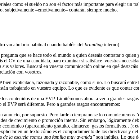
iales como el sueldo no son el factor más importante para elegir un traba
lo, subjetivamente –emotivamente– contarán siempre mucho.
estro vocabulario habitual cuando habléis del
branding
interno)
 pregunta que se hace todo el mundo a quien deseáis contratar o quien 
s el CV de una candidata, para examinar si satisface vuestras necesidade
a sus valores. Buscará en vuestra comunicación online en qué destacáis y
 relación con vosotros.
 bien explicitada, razonada y razonable, como si no. Lo buscará entre la
están trabajando en vuestro equipo. Lo que es evidente es que contar co
e los contenidos de una EVP. Limitémonos ahora a ver a grandes rasgos 
jo el EVP será diferente. Pero a grandes rasgos encontraremos:
n anuncio, por supuesto. Pero tarde o temprano se lo comunicaremos. Ya
lidades de crecimiento o promoción interna. Sin embargo, lógicamente 
to económico (aparcamiento gratuito, almuerzo, gastos formativos…); et
 explicitar en un texto cómo es el comportamiento de los directivos y de
s de la escuela somos una familia muy avenida”
son inútiles. Lo que d