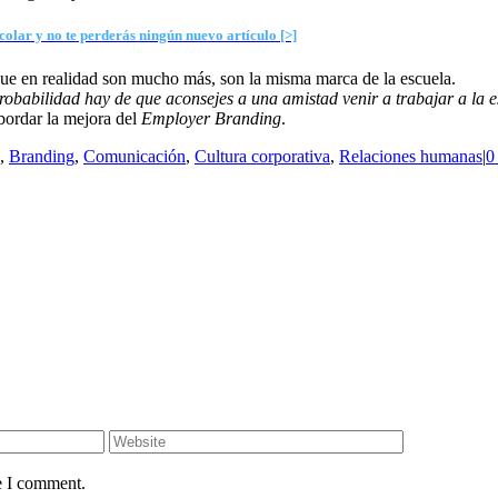
colar y no te perderás ningún nuevo artículo [>]
ue en realidad son mucho más, son la misma marca de la escuela.
robabilidad hay de que aconsejes a una amistad venir a trabajar a la 
bordar la mejora del
Employer Branding
.
,
Branding
,
Comunicación
,
Cultura corporativa
,
Relaciones humanas
|
0
e I comment.