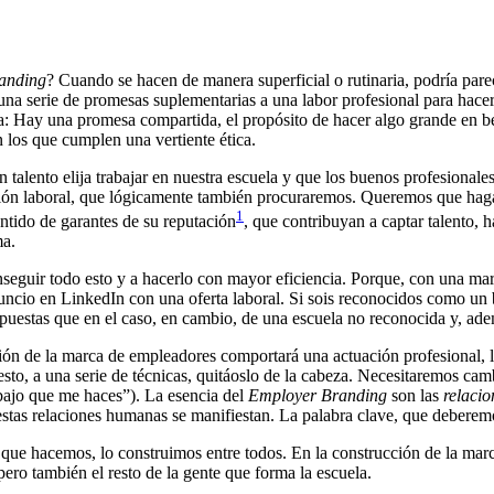
anding
? Cuando se hacen de manera superficial o rutinaria, podría pare
una serie de promesas suplementarias a una labor profesional para hacer
Hay una promesa compartida, el propósito de hacer algo grande en benefi
n los que cumplen una vertiente ética.
alento elija trabajar en nuestra escuela y que los buenos profesionale
ción laboral, que lógicamente también procuraremos. Queremos que hagan
1
entido de garantes de su reputación
, que contribuyan a captar talento, 
ma.
seguir todo esto y a hacerlo con mayor eficiencia. Porque, con una ma
cio en LinkedIn con una oferta laboral. Si sois reconocidos como un bue
estas que en el caso, en cambio, de una escuela no reconocida y, ade
tión de la marca de empleadores comportará una actuación profesional, ll
esto, a una serie de técnicas, quitáoslo de la cabeza. Necesitaremos c
bajo que me haces”). La esencia del
Employer
Branding
son las
relaci
en estas relaciones humanas se manifiestan. La palabra clave, que deb
ue hacemos, lo construimos entre todos. En la construcción de la marca 
pero también el resto de la gente que forma la escuela.