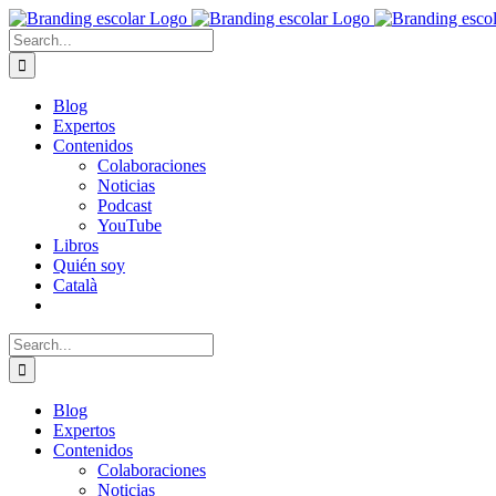
Skip
to
Search
content
for:
Blog
Expertos
Contenidos
Colaboraciones
Noticias
Podcast
YouTube
Libros
Quién soy
Català
Search
for:
Blog
Expertos
Contenidos
Colaboraciones
Noticias