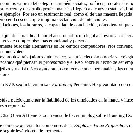
r con los valores del colegio –también sociales, políticos, morales o re
su carrera y desarrollo profesionales? ¿Llegará a alcanzar estatus? ¿Po
los ejemplos. Por eso un testimonio real, como el de una maestra llegad
iento en la escuela que ninguna declaración de intenciones.
stalaciones, los horarios, la capacidad de conciliación, cómo tendrá que 
 bajón de la natalidad, por el acecho político o legal a la escuela concer
motivos de compromiso más emocional y personal.
camente buscarán alternativas en los centros competidores. Nos convendrá
cemos valer.
os propios trabajadores quienes aconsejan la elección o no de su colegio
onozcamos qué piensan el profesorado y el PAS sobre el hecho de ser e
etivo y realista. Nos ayudarán las conversaciones personales y las enc
adores.
buen EVP, según la empresa de
branding
Personio. He preguntado con cu
sitiva puede aumentar la fiabilidad de los empleados en la marca y hace
esta reputación.
a Chat Open AI tiene la ocurrencia de hacer un blog sobre Branding Esco
ré cómo se generan los contenidos de la
Employer Value Proposition
, d
ene seguir leyéndome, de momento.