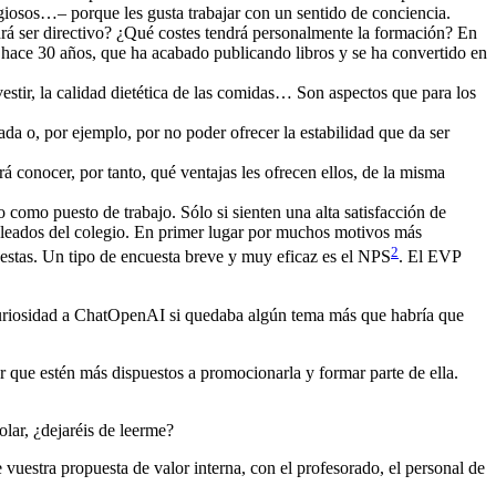
ligiosos…– porque les gusta trabajar con un sentido de conciencia.
drá ser directivo? ¿Qué costes tendrá personalmente la formación? En
a hace 30 años, que ha acabado publicando libros y se ha convertido en
vestir, la calidad dietética de las comidas… Son aspectos que para los
tada o, por ejemplo, por no poder ofrecer la estabilidad que da ser
 conocer, por tanto, qué ventajas les ofrecen ellos, de la misma
 como puesto de trabajo. Sólo si sienten una alta satisfacción de
mpleados del colegio. En primer lugar por muchos motivos más
2
uestas. Un tipo de encuesta breve y muy eficaz es el NPS
. El EVP
riosidad a ChatOpenAI si quedaba algún tema más que habría que
r que estén más dispuestos a promocionarla y formar parte de ella.
lar, ¿dejaréis de leerme?
e vuestra propuesta de valor interna, con el profesorado, el personal de