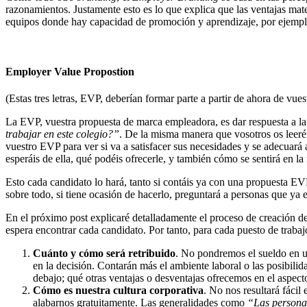
razonamientos. Justamente esto es lo que explica que las ventajas mater
equipos donde hay capacidad de promoción y aprendizaje, por ejemp
Employer Value Propostion
(Estas tres letras, EVP, deberían formar parte a partir de ahora de vu
La EVP, vuestra propuesta de marca empleadora, es dar respuesta a la
trabajar en este colegio?”
. De la misma manera que vosotros os leeréi
vuestro EVP para ver si va a satisfacer sus necesidades y se adecuará 
esperáis de ella, qué podéis ofrecerle, y también cómo se sentirá en la
Esto cada candidato lo hará, tanto si contáis ya con una propuesta EVP
sobre todo, si tiene ocasión de hacerlo, preguntará a personas que ya 
En el próximo post explicaré detalladamente el proceso de creación d
espera encontrar cada candidato. Por tanto, para cada puesto de traba
Cuánto y cómo será retribuido
. No pondremos el sueldo en u
en la decisión. Contarán más el ambiente laboral o las posibi
debajo; qué otras ventajas o desventajas ofrecemos en el aspec
Cómo es nuestra cultura corporativa
. No nos resultará fácil
alabarnos gratuitamente. Las generalidades como
“Las persona