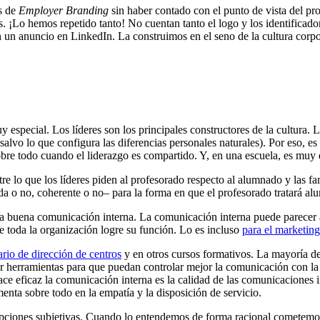
as de
Employer
Branding
sin haber contado con el punto de vista del p
. ¡Lo hemos repetido tanto! No cuentan tanto el logo y los identificad
un anuncio en LinkedIn. La construimos en el seno de la cultura corpora
especial. Los líderes son los principales constructores de la cultura. L
salvo lo que configura las diferencias personales naturales). Por eso, e
obre todo cuando el liderazgo es compartido. Y, en una escuela, es muy d
e lo que los líderes piden al profesorado respecto al alumnado y las fam
ada o no, coherente o no– para la forma en que el profesorado tratará al
 buena comunicación interna. La comunicación interna puede parecer a 
e toda la organización logre su función. Lo es incluso
para el marketing
ario de dirección de centros
y en otros cursos formativos. La mayoría d
ar herramientas para que puedan controlar mejor la comunicación con la
e hace eficaz la comunicación interna es la calidad de las comunicacion
ta sobre todo en la empatía y la disposición de servicio.
epciones subjetivas. Cuando lo entendemos de forma racional cometemo