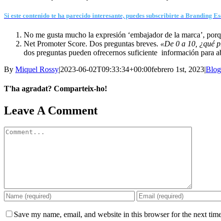
Si este contenido te ha parecido interesante, puedes subscribirte a Branding Es
No me gusta mucho la expresión ‘embajador de la marca’, porq
Net Promoter Score. Dos preguntas breves.
«De 0 a 10, ¿qué p
dos preguntas pueden ofrecernos suficiente información para a
By
Miquel Rossy
|
2023-06-02T09:33:34+00:00
febrero 1st, 2023
|
Blog
T'ha agradat? Comparteix-ho!
Facebook
X
LinkedIn
WhatsApp
Telegram
Email
Leave A Comment
Comment
Save my name, email, and website in this browser for the next tim