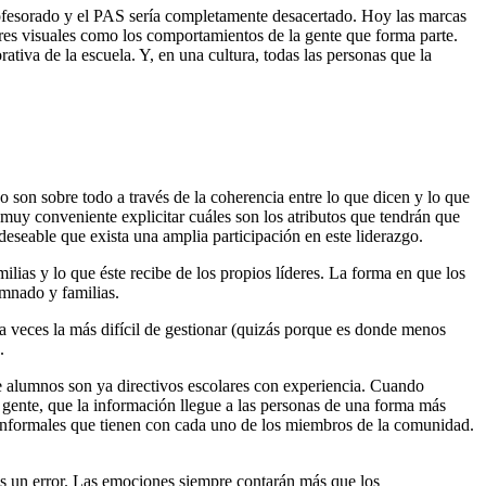
rofesorado y el PAS sería completamente desacertado. Hoy las marcas
ores visuales como los comportamientos de la gente que forma parte.
tiva de la escuela. Y, en una cultura, todas las personas que la
o son sobre todo a través de la coherencia entre lo que dicen y lo que
s muy conveniente explicitar cuáles son los atributos que tendrán que
eseable que exista una amplia participación en este liderazgo.
ilias y lo que éste recibe de los propios líderes. La forma en que los
umnado y familias.
veces la más difícil de gestionar (quizás porque es donde menos
.
e alumnos son ya directivos escolares con experiencia. Cuando
 gente, que la información llegue a las personas de una forma más
es informales que tienen con cada uno de los miembros de la comunidad.
s un error. Las emociones siempre contarán más que los