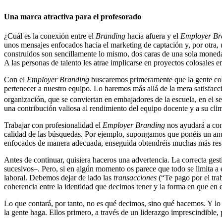
Una marca atractiva para el profesorado
¿Cuál es la conexión entre el
Branding
hacia afuera y el
Employer Br
unos mensajes enfocados hacia el marketing de captación y, por otra, 
construidos son sencillamente lo mismo, dos caras de una sola moneda: 
A las personas de talento les atrae implicarse en proyectos colosales e
Con el
Employer
Branding
buscaremos primeramente que la gente con t
pertenecer a nuestro equipo. Lo haremos más allá de la mera satisfac
organización, que se conviertan en embajadores de la escuela, en el s
una contribución valiosa al rendimiento del equipo docente y a su cli
Trabajar con profesionalidad el
Employer
Branding
nos ayudará a con
calidad de las búsquedas. Por ejemplo, supongamos que ponéis un anun
enfocados de manera adecuada, enseguida obtendréis muchas más respu
Antes de continuar, quisiera haceros una advertencia. La correcta ges
sucesivos–. Pero, si en algún momento os parece que todo se limita a 
laboral. Debemos dejar de lado las
transacciones
(“Te pago por el tra
coherencia entre la identidad que decimos tener y la forma en que 
Lo que contará, por tanto, no es qué decimos, sino qué hacemos. Y lo q
la gente haga. Ellos primero, a través de un liderazgo imprescindible, 