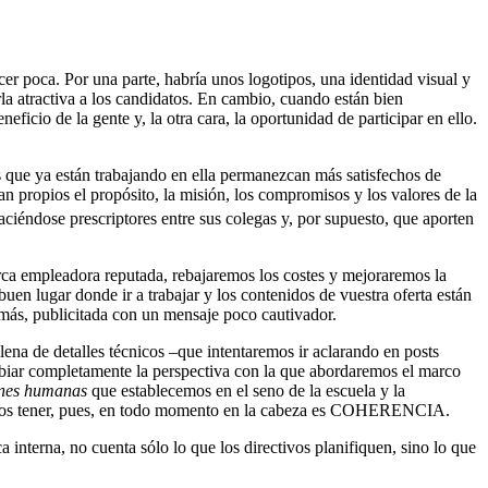
cer poca. Por una parte, habría unos logotipos, una identidad visual y
la atractiva a los candidatos. En cambio, cuando están bien
cio de la gente y, la otra cara, la oportunidad de participar en ello.
s que ya están trabajando en ella permanezcan más satisfechos de
 propios el propósito, la misión, los compromisos y los valores de la
haciéndose prescriptores entre sus colegas y, por supuesto, que aporten
rca empleadora reputada, rebajaremos los costes y mejoraremos la
n lugar donde ir a trabajar y los contenidos de vuestra oferta están
más, publicitada con un mensaje poco cautivador.
ena de detalles técnicos –que intentaremos ir aclarando en posts
ambiar completamente la perspectiva con la que abordaremos el marco
ones humanas
que establecemos en el seno de la escuela y la
eremos tener, pues, en todo momento en la cabeza es COHERENCIA.
interna, no cuenta sólo lo que los directivos planifiquen, sino lo que