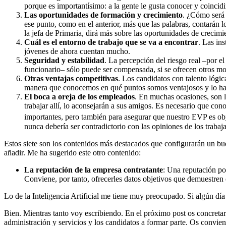
porque es importantísimo: a la gente le gusta conocer y coincidi
Las oportunidades de formación y crecimiento
. ¿Cómo será 
ese punto, como en el anterior, más que las palabras, contarán 
la jefa de Primaria, dirá más sobre las oportunidades de crecim
Cuál es el entorno de trabajo que se va a encontrar
. Las in
jóvenes de ahora cuentan mucho.
Seguridad y estabilidad
. La percepción del riesgo real –por el
funcionario– sólo puede ser compensada, si se ofrecen otros 
Otras ventajas competitivas
. Los candidatos con talento lógi
manera que conocemos en qué puntos somos ventajosos y lo ha
El boca a oreja de los empleados
. En muchas ocasiones, son l
trabajar allí, lo aconsejarán a sus amigos. Es necesario que c
importantes, pero también para asegurar que nuestro EVP es obj
nunca debería ser contradictorio con las opiniones de los trabaj
Estos siete son los contenidos más destacados que configurarán un 
añadir. Me ha sugerido este otro contenido:
La reputación de la empresa contratante
: Una reputación po
Conviene, por tanto, ofrecerles datos objetivos que demuestren 
Lo de la Inteligencia Artificial me tiene muy preocupado. Si algún dí
Bien. Mientras tanto voy escribiendo. En el próximo post os concreta
administración y servicios y los candidatos a formar parte. Os convi