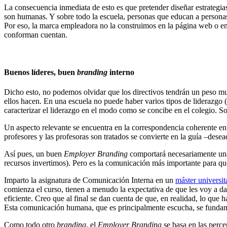
La consecuencia inmediata de esto es que pretender diseñar estrategi
son humanas. Y sobre todo la escuela, personas que educan a personas
Por eso, la marca empleadora no la construimos en la página web o en 
conforman cuentan.
Buenos líderes, buen
branding
interno
Dicho esto, no podemos olvidar que los directivos tendrán un peso muy 
ellos hacen. En una escuela no puede haber varios tipos de liderazgo (
caracterizar el liderazgo en el modo como se concibe en el colegio. S
Un aspecto relevante se encuentra en la correspondencia coherente entr
profesores y las profesoras son tratados se convierte en la guía –dese
Así pues, un buen
Employer Branding
comportará necesariamente una
recursos invertimos). Pero es la comunicación más importante para qu
Imparto la asignatura de Comunicación Interna en un
máster universit
comienza el curso, tienen a menudo la expectativa de que les voy a d
eficiente. Creo que al final se dan cuenta de que, en realidad, lo qu
Esta comunicación humana, que es principalmente escucha, se fundamen
Como todo otro
branding
, el
Employer Branding
se basa en las perc