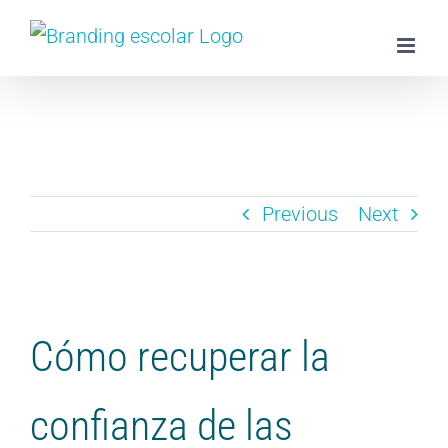
Skip
to
content
Previous
Next
View
Larger
Cómo recuperar la
Image
confianza de las