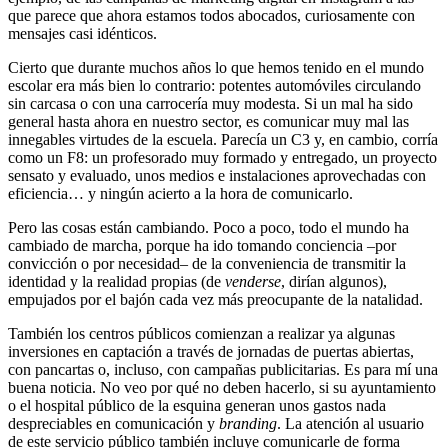
que parece que ahora estamos todos abocados, curiosamente con
mensajes casi idénticos.
Cierto que durante muchos años lo que hemos tenido en el mundo
escolar era más bien lo contrario: potentes automóviles circulando
sin carcasa o con una carrocería muy modesta. Si un mal ha sido
general hasta ahora en nuestro sector, es comunicar muy mal las
innegables virtudes de la escuela. Parecía un C3 y, en cambio, corría
como un F8: un profesorado muy formado y entregado, un proyecto
sensato y evaluado, unos medios e instalaciones aprovechadas con
eficiencia… y ningún acierto a la hora de comunicarlo.
Pero las cosas están cambiando. Poco a poco, todo el mundo ha
cambiado de marcha, porque ha ido tomando conciencia –por
convicción o por necesidad– de la conveniencia de transmitir la
identidad y la realidad propias (de
venderse
, dirían algunos),
empujados por el bajón cada vez más preocupante de la natalidad.
También los centros públicos comienzan a realizar ya algunas
inversiones en captación a través de jornadas de puertas abiertas,
con pancartas o, incluso, con campañas publicitarias. Es para mí una
buena noticia. No veo por qué no deben hacerlo, si su ayuntamiento
o el hospital público de la esquina generan unos gastos nada
despreciables en comunicación y
branding
. La atención al usuario
de este servicio público también incluye comunicarle de forma