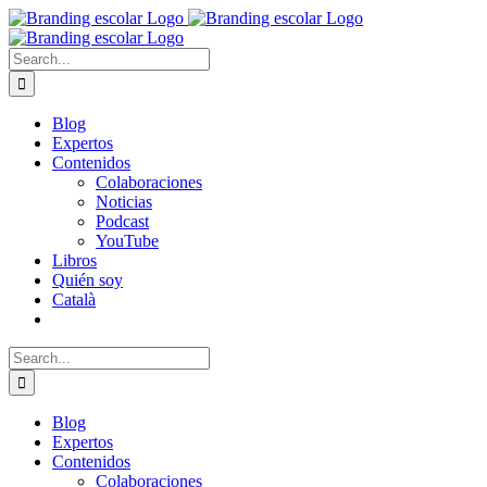
Skip
to
content
Search
for:
Blog
Expertos
Contenidos
Colaboraciones
Noticias
Podcast
YouTube
Libros
Quién soy
Català
Search
for:
Blog
Expertos
Contenidos
Colaboraciones