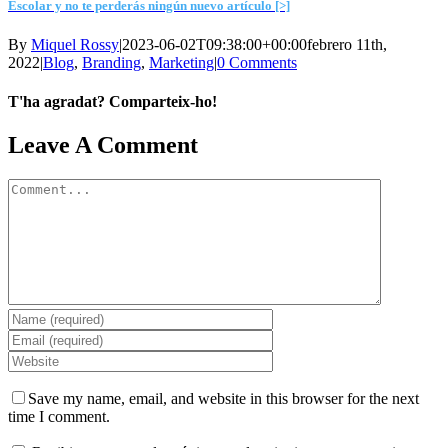
Escolar y no te perderás ningún nuevo artículo [>]
By
Miquel Rossy
|
2023-06-02T09:38:00+00:00
febrero 11th,
2022
|
Blog
,
Branding
,
Marketing
|
0 Comments
T'ha agradat? Comparteix-ho!
Facebook
X
LinkedIn
WhatsApp
Telegram
Email
Leave A Comment
Comment
Save my name, email, and website in this browser for the next
time I comment.