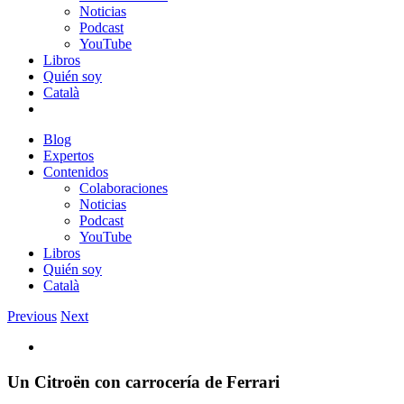
Noticias
Podcast
YouTube
Libros
Quién soy
Català
Blog
Expertos
Contenidos
Colaboraciones
Noticias
Podcast
YouTube
Libros
Quién soy
Català
Previous
Next
View
Larger
Image
Un Citroën con carrocería de Ferrari