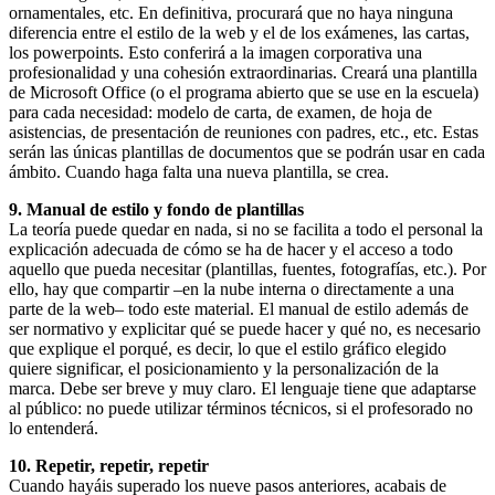
ornamentales, etc. En definitiva, procurará que no haya ninguna
diferencia entre el estilo de la web y el de los exámenes, las cartas,
los powerpoints. Esto conferirá a la imagen corporativa una
profesionalidad y una cohesión extraordinarias. Creará una plantilla
de Microsoft Office (o el programa abierto que se use en la escuela)
para cada necesidad: modelo de carta, de examen, de hoja de
asistencias, de presentación de reuniones con padres, etc., etc. Estas
serán las únicas plantillas de documentos que se podrán usar en cada
ámbito. Cuando haga falta una nueva plantilla, se crea.
9. Manual de estilo y fondo de plantillas
La teoría puede quedar en nada, si no se facilita a todo el personal la
explicación adecuada de cómo se ha de hacer y el acceso a todo
aquello que pueda necesitar (plantillas, fuentes, fotografías, etc.). Por
ello, hay que compartir –en la nube interna o directamente a una
parte de la web– todo este material. El manual de estilo además de
ser normativo y explicitar qué se puede hacer y qué no, es necesario
que explique el porqué, es decir, lo que el estilo gráfico elegido
quiere significar, el posicionamiento y la personalización de la
marca. Debe ser breve y muy claro. El lenguaje tiene que adaptarse
al público: no puede utilizar términos técnicos, si el profesorado no
lo entenderá.
10. Repetir, repetir, repetir
Cuando hayáis superado los nueve pasos anteriores, acabais de