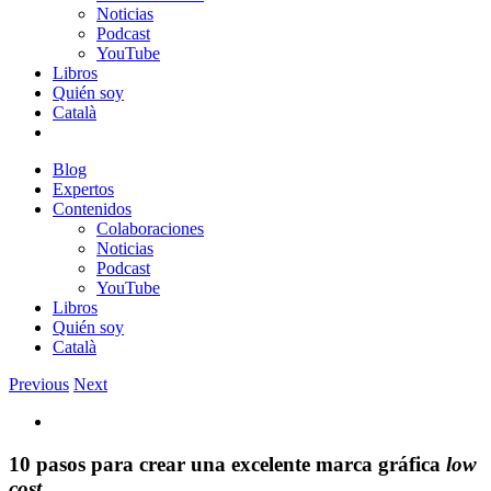
Noticias
Podcast
YouTube
Libros
Quién soy
Català
Blog
Expertos
Contenidos
Colaboraciones
Noticias
Podcast
YouTube
Libros
Quién soy
Català
Previous
Next
View
Larger
Image
10 pasos para crear una excelente marca gráfica
low
cost