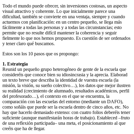
Todo el mundo puede ofrecer, sin inversiones costosas, un aspecto
visual atractivo y coherente. Lo que inicialmente parece una
dificultad, también se convierte en una ventaja, siempre y cuando
actuemos con planificación: en un centro pequeño, se llega más
fácilmente a todas las personas y a todas las circunstancias; esto
permite que no resulte difícil mantener la coherencia y seguir
fielmente lo que nos hemos propuesto. Es cuestión de ser ordenados
y tener claro qué buscamos.
Estos son los 10 pasos que os propongo:
1. Estrategia
Reunid un pequeño grupo heterogéneo de gente de la escuela que
consideréis que conoce bien su idiosincrasia y la aprecia. Elaborad
un texto breve que describa la identidad de vuestra escuela (la
misión, la visión, su sueño colectivo…), los datos que mejor ilustren
su realidad (crecimiento de alumnado, resultados académicos, perfil
del profesorado…), el contexto en el que se encuentra, la
comparación con las escuelas del entorno (mediante un DAFO),
como soñáis que puede ser la escuela dentro de cinco años, etc. No
hay que hacerlo demasiado extenso: con cuatro folios deberéis tener
suficiente (aunque manifestarán horas de trabajo). Estableced –fruto
de una reflexión participada– una meta, el posicionamiento al que
creéis que ha de llegar.