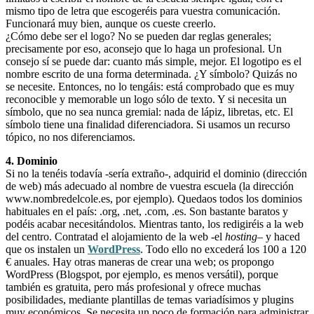
mismo tipo de letra que escogeréis para vuestra comunicación.
Funcionará muy bien, aunque os cueste creerlo.
¿Cómo debe ser el logo? No se pueden dar reglas generales;
precisamente por eso, aconsejo que lo haga un profesional. Un
consejo sí se puede dar: cuanto más simple, mejor. El logotipo es el
nombre escrito de una forma determinada. ¿Y símbolo? Quizás no
se necesite. Entonces, no lo tengáis: está comprobado que es muy
reconocible y memorable un logo sólo de texto. Y si necesita un
símbolo, que no sea nunca gremial: nada de lápiz, libretas, etc. El
símbolo tiene una finalidad diferenciadora. Si usamos un recurso
tópico, no nos diferenciamos.
4. Dominio
Si no la tenéis todavía -sería extraño-, adquirid el dominio (dirección
de web) más adecuado al nombre de vuestra escuela (la dirección
www.nombredelcole.es, por ejemplo). Quedaos todos los dominios
habituales en el país: .org, .net, .com, .es. Son bastante baratos y
podéis acabar necesitándolos. Mientras tanto, los redigiréis a la web
del centro. Contratad el alojamiento de la web -el
hosting
– y haced
que os instalen un
WordPress
. Todo ello no excederá los 100 a 120
€ anuales. Hay otras maneras de crear una web; os propongo
WordPress (Blogspot, por ejemplo, es menos versátil), porque
también es gratuita, pero más profesional y ofrece muchas
posibilidades, mediante plantillas de temas variadísimos y plugins
muy económicos. Se necesita un poco de formación para administrar