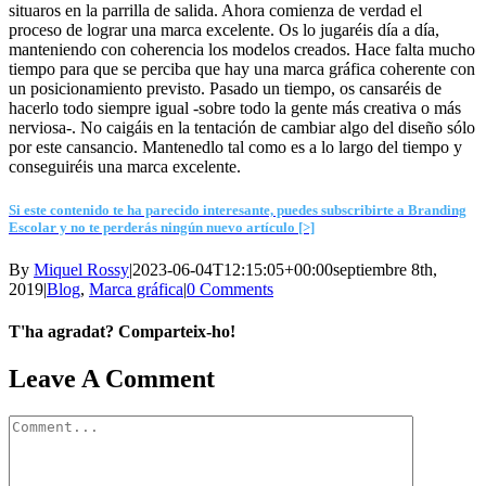
situaros en la parrilla de salida. Ahora comienza de verdad el
proceso de lograr una marca excelente. Os lo jugaréis día a día,
manteniendo con coherencia los modelos creados. Hace falta mucho
tiempo para que se perciba que hay una marca gráfica coherente con
un posicionamiento previsto. Pasado un tiempo, os cansaréis de
hacerlo todo siempre igual -sobre todo la gente más creativa o más
nerviosa-. No caigáis en la tentación de cambiar algo del diseño sólo
por este cansancio. Mantenedlo tal como es a lo largo del tiempo y
conseguiréis una marca excelente.
Si este contenido te ha parecido interesante, puedes subscribirte a Branding
Escolar y no te perderás ningún nuevo artículo [>]
By
Miquel Rossy
|
2023-06-04T12:15:05+00:00
septiembre 8th,
2019
|
Blog
,
Marca gráfica
|
0 Comments
T'ha agradat? Comparteix-ho!
Facebook
X
LinkedIn
WhatsApp
Telegram
Email
Leave A Comment
Comment