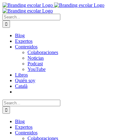
Skip
to
content
Search
for:
Blog
Expertos
Contenidos
Colaboraciones
Noticias
Podcast
YouTube
Libros
Quién soy
Català
Search
for:
Blog
Expertos
Contenidos
Colaboraciones