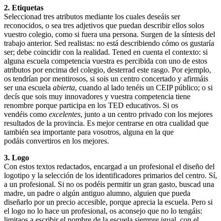
2. Etiquetas
Seleccionad tres atributos mediante los cuales deseáis ser
reconocidos, o sea tres adjetivos que puedan describir ellos solos
vuestro colegio, como si fuera una persona. Surgen de la síntesis del
trabajo anterior. Sed realistas: no está describiendo cómo os gustaría
ser; debe coincidir con la realidad. Tened en cuenta el contexto: si
alguna escuela competencia vuestra es percibida con uno de estos
atributos por encima del colegio, desterrad este rasgo. Por ejemplo,
os tendrían por mentirosos, si sois un centro concertado y afirmáis
ser una escuela
abierta
, cuando al lado tenéis un CEIP público; o si
decís que sois muy innovadores y vuestra competencia tiene
renombre porque participa en los TED educativos. Si os
vendéis como
excelentes
, junto a un centro privado con los mejores
resultados de la provincia. Es mejor centrarse en otra cualidad que
también sea importante para vosotros, alguna en la que
podáis convertiros en los mejores.
3. Logo
Con estos textos redactados, encargad a un profesional el diseño del
logotipo y la selección de los identificadores primarios del centro. Sí,
a un profesional. Si no os podéis permitir un gran gasto, buscad una
madre, un padre o algún antiguo alumno, alguien que pueda
diseñarlo por un precio accesible, porque aprecia la escuela. Pero si
el logo no lo hace un profesional, os aconsejo que no lo tengáis:
limitaos a escribir el nombre de la escuela siempre igual, con el