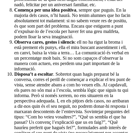
nadó, felicitar per un aniversari familiar, etc.
Comença per una idea positiva
, sempre que puguis. En la
majoria dels casos, n’hi haurà. No tenim alumnes que ho facin
absolutament tot malament: si no sabem veure res de positiu,
és que som part del problema. Encara que estiguem a punt
d’expulsar-lo de l’escola per haver fet una greu malifeta,
podem lloar la seva imaginació.
Observa cares, gestos i silencis
: ell no ha rigut la broma i
està prement els punys, ella el mira buscant assentiment i ell,
en canvi, baixa la vista a terra… La comunicació és verbal en
un percentatge molt baix. Si no som capaços d’observar la
manera com actuen, ens perdem una part important de la
informació.
Disposa’t a escoltar
. Sobretot quan hagis preparat bé la
conversa, corres el perill de començar a explicar el teu punt de
vista, sense atendre abans a com ho veuen ells. Al capdavall,
els pares no són mai a l’escola, sembla lògic que siguis tu qui
informa. Però si només xerrem, no ens situarem en la
perspectiva adequada. I, en els pitjors dels casos, no arribaran
a dir-nos quin és el seu neguit, no podrem donar-hi resposta i
marxaran descontents de l’entrevista. Sovintejar preguntes del
tipus: “Com ho veieu vosaltres?”, “Què us sembla el que ha
passat? Us convenç l’explicació que us en faig?”, “Què
hauríeu preferit que hagués fet?”, formulades amb interès de
conèixer el seu punt de vista (no necessàriament per acceptar-