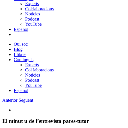
Experts
Col·laboracions
Notícies
Podcast
YouTube
Español
Qui soc
Blog
Llibres
Continguts
Experts
Col·laboracions
Notícies
Podcast
YouTube
Español
Anterior
Següent
View
Larger
Image
El minut u de l’entrevista pares-tutor