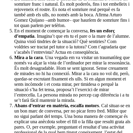
somriure franc i natural. És molt poderós, fins i tot embelleix i
rejoveneix el rostre. Es nota el somriure real perquè es fa
també amb els ulls, no només amb la boca. Afirma Arturo
Gomez Quijano –amb humor– que hauríem de somriure fins i
tot quan parlem per telèfon.
En el moment de començar la conversa,
fes un
esforç
d’empatia
. Imagina’t que ets tu el pare o la mare de l’alumne.
Quina visió tindries de la situació? Què sentiries? Com
voldries ser tractat pel tutor o la tutora? Com t’agradaria que
s’acabés l’entrevista? Actua en conseqüència.
Mira a la cara
. Una vegada em va visitar un traumatòleg que
només va alçar la vista de l’ordinador per mirar la ressonància.
És molt desagradable. Hom se sent ignorat. Sense creuament
de mirades no hi ha connexió. Mirar a la cara no vol dir, però,
quedar-se escrutant fixament els ulls. Si en algun moment et
sents incòmode i et costa mirar, per timidesa o perquè la
situació s’ha fet tensa, proposa’t l’exercici de mirar
l’entrecella. La persona mirada no percep cap diferència i a tu
se’t farà fàcil mantenir la mirada.
Abans d’entrar en matèria, escalfa motors
. Cal situar-se en
un bon marc de conversa, per no picar ferro fred. Millor que
no sigui parlant del temps. Una bona manera de començar és
explicar una anècdota sobre el fill o la filla que resulti grata als
pares. O, per exemple, preguntant el resultat d’una activitat
professional de la qual hem tingut coneixement, l’estat del