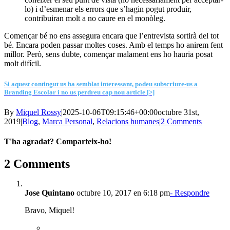
lo) i d’esmenar els errors que s’hagin pogut produir,
contribuiran molt a no caure en el monòleg.
Començar bé no ens assegura encara que l’entrevista sortirà del tot
bé. Encara poden passar moltes coses. Amb el temps ho anirem fent
millor. Però, sens dubte, començar malament ens ho hauria posat
molt difícil.
Si aquest contingut us ha semblat interessant, podeu subscriure-us a
Branding Escolar i no us perdreu cap nou article [>]
By
Miquel Rossy
|
2025-10-06T09:15:46+00:00
octubre 31st,
2019
|
Blog
,
Marca Personal
,
Relacions humanes
|
2 Comments
T'ha agradat? Comparteix-ho!
Facebook
X
LinkedIn
WhatsApp
Telegram
Email:
2 Comments
Jose Quintano
octubre 10, 2017 en 6:18 pm
- Respondre
Bravo, Miquel!