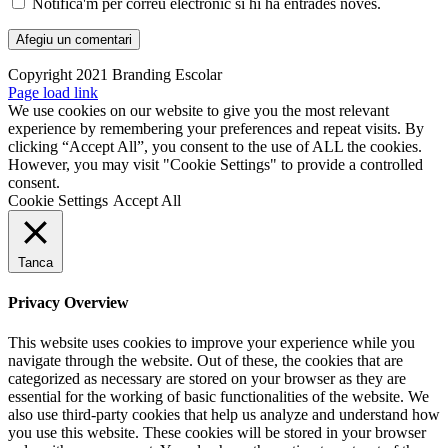
Notifica'm per correu electrònic si hi ha entrades noves.
Copyright 2021 Branding Escolar
X
Instagram
LinkedIn
YouTube
Email:
Facebook
Page load link
We use cookies on our website to give you the most relevant
experience by remembering your preferences and repeat visits. By
clicking “Accept All”, you consent to the use of ALL the cookies.
However, you may visit "Cookie Settings" to provide a controlled
consent.
Cookie Settings
Accept All
Tanca
Privacy Overview
This website uses cookies to improve your experience while you
navigate through the website. Out of these, the cookies that are
categorized as necessary are stored on your browser as they are
essential for the working of basic functionalities of the website. We
also use third-party cookies that help us analyze and understand how
you use this website. These cookies will be stored in your browser