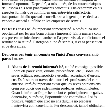
formació oportuna. Dependrà, a més a més, de les característiques
de l’escola i els seus plantejaments educatius. Ens centrarem en els
aspectes formals que configuren una entrevista satisfactòria,
transportant-hi allò que sol aconsellar-se a la gent que es dedica a
vendes o atenció al públic en les empreses de serveis.
Per fer les coses bé, és important començar bé. Només hi ha una
oportunitat per fer una bona primera impressió. En la manera com
ens presentem inicialment, també en l’aspecte visual, condicionem el
resultat de la reunió. Esforçar-s’hi no és ser fals, si es fa pensant en
el bé dels altres.
Deu coses per tenir en compte en l’inici d’una conversa amb
pares i mares
Abans de la reunió informa’t bé
, tan bé com sigui possible.
Sobre els pares: edat, estudis, procedència, etc., i sobre les
seves actituds: predisposició a escoltar, acceptació d’errors,
etc. Es fa sobretot través del tutor i els professors del curs
anterior. Però és important evitar que les seves opinions ens
creïn prejudicis que esdevinguin profecies autocomplertes.
Quan la informació que hem rebut és principalment negativa,
donem-los, si més no, l’oportunitat de contradir-la. I si és
positiva, vigilem que això no ens dugui a no preparar
l’entrevista com convindria. Per descomptat, també obtindrem