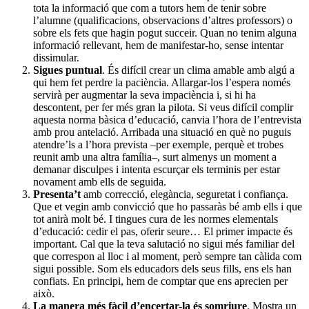
tota la informació que com a tutors hem de tenir sobre
l’alumne (qualificacions, observacions d’altres professors) o
sobre els fets que hagin pogut succeir. Quan no tenim alguna
informació rellevant, hem de manifestar-ho, sense intentar
dissimular.
Sigues puntual
. És difícil crear un clima amable amb algú a
qui hem fet perdre la paciència. Allargar-los l’espera només
servirà per augmentar la seva impaciència i, si hi ha
descontent, per fer més gran la pilota. Si veus difícil complir
aquesta norma bàsica d’educació, canvia l’hora de l’entrevista
amb prou antelació. Arribada una situació en què no puguis
atendre’ls a l’hora prevista –per exemple, perquè et trobes
reunit amb una altra família–, surt almenys un moment a
demanar disculpes i intenta escurçar els terminis per estar
novament amb ells de seguida.
Presenta’t
amb correcció, elegància, seguretat i confiança.
Que et vegin amb convicció que ho passaràs bé amb ells i que
tot anirà molt bé. I tingues cura de les normes elementals
d’educació: cedir el pas, oferir seure… El primer impacte és
important. Cal que la teva salutació no sigui més familiar del
que correspon al lloc i al moment, però sempre tan càlida com
sigui possible. Som els educadors dels seus fills, ens els han
confiats. En principi, hem de comptar que ens aprecien per
això.
La manera més fàcil d’encertar-la és
somriure
. Mostra un