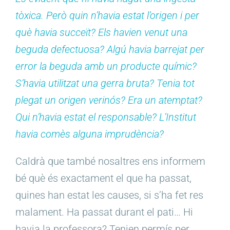
tòxica. Però quin n’havia estat l’origen i per
què havia succeït? Els havien venut una
beguda defectuosa? Algú havia barrejat per
error la beguda amb un producte químic?
S’havia utilitzat una gerra bruta? Tenia tot
plegat un origen verinós? Era un atemptat?
Qui n’havia estat el responsable? L’Institut
havia comès alguna imprudència?
Caldrà que també nosaltres ens informem
bé què és exactament el que ha passat,
quines han estat les causes, si s’ha fet res
malament. Ha passat durant el pati… Hi
havia la professora? Tenien permís per