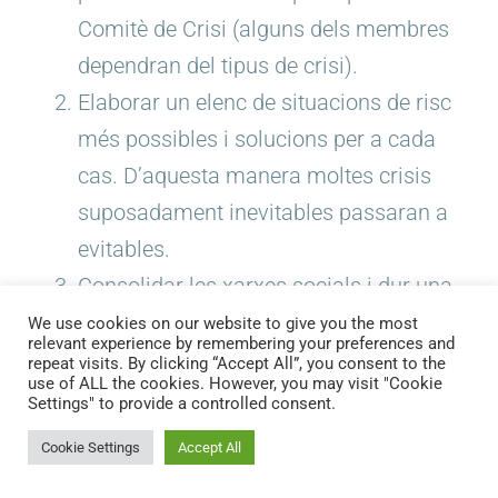
Comitè de Crisi (alguns dels membres
dependran del tipus de crisi).
Elaborar un elenc de situacions de risc
més possibles i solucions per a cada
cas. D’aquesta manera moltes crisis
suposadament inevitables passaran a
evitables.
Consolidar les xarxes socials i dur una
bona gestió del web. En el moment
We use cookies on our website to give you the most
relevant experience by remembering your preferences and
d’esclatar la crisi, seran
repeat visits. By clicking “Accept All”, you consent to the
use of ALL the cookies. However, you may visit "Cookie
imprescindibles.
Settings" to provide a controlled consent.
Generar l’hàbit de transparència
Cookie Settings
Accept All
informativa. Comunicar sempre tot allò