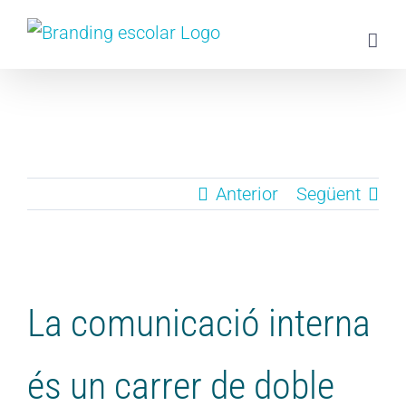
Skip
to
content
Anterior
Següent
View
Larger
La comunicació interna
Image
és un carrer de doble